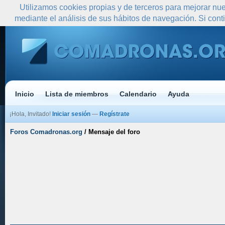
Utilizamos cookies propias y de terceros para mejorar nue
mediante el análisis de sus hábitos de navegación. Si co
Inicio
Lista de miembros
Calendario
Ayuda
¡Hola, Invitado!
Iniciar sesión
—
Regístrate
Foros Comadronas.org
/
Mensaje del foro