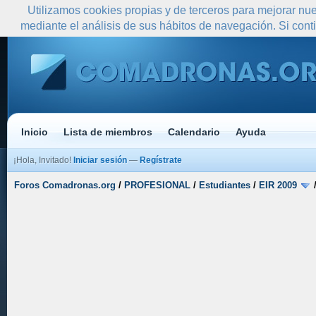
Utilizamos cookies propias y de terceros para mejorar nue
mediante el análisis de sus hábitos de navegación. Si co
Inicio
Lista de miembros
Calendario
Ayuda
¡Hola, Invitado!
Iniciar sesión
—
Regístrate
Foros Comadronas.org
/
PROFESIONAL
/
Estudiantes
/
EIR 2009