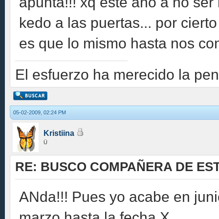
apunta!!! xq este año a no ser 
kedo a las puertas... por cie
es que lo mismo hasta nos co
El esfuerzo ha merecido la pen
05-02-2009, 02:24 PM
Kristiina
Ü
RE: BUSCO COMPAÑERA DE EST
ANda!!! Pues yo acabe en juni
marzo hasta la fecha X.