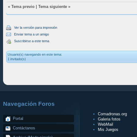
«
Tema previo
|
Tema siguiente
»
Ver la versión para impresión
Enviar tema a un amigo
Suscribirse a este tema
Usuario(s) navegando en este tema:
1 invitado(s)
Navegación Foros
Comadronas.org
Portal
Galeria fotos
WebMail
Contáctanos
Mis Juegos