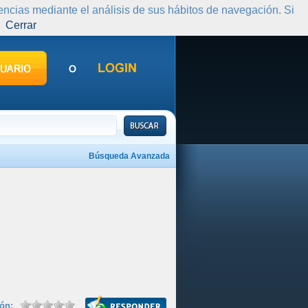
rencias mediante el análisis de sus hábitos de navegación. Si
Cerrar
Búsqueda Avanzada
ión: