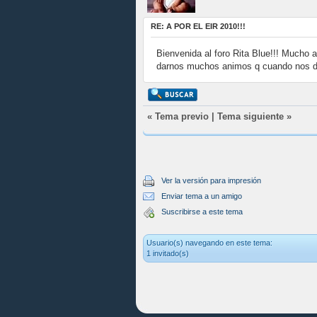
RE: A POR EL EIR 2010!!!
Bienvenida al foro Rita Blue!!! Mucho 
darnos muchos animos q cuando nos d
«
Tema previo
|
Tema siguiente
»
Ver la versión para impresión
Enviar tema a un amigo
Suscribirse a este tema
Usuario(s) navegando en este tema:
1 invitado(s)