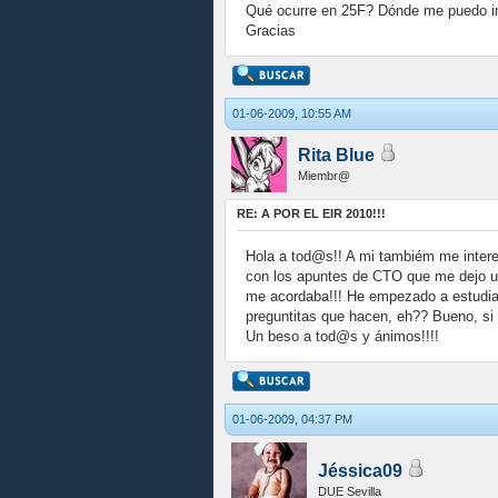
Qué ocurre en 25F? Dónde me puedo in 
Gracias
01-06-2009, 10:55 AM
Rita Blue
Miembr@
RE: A POR EL EIR 2010!!!
Hola a tod@s!! A mi tambiém me intere
con los apuntes de CTO que me dejo un
me acordaba!!! He empezado a estudia
preguntitas que hacen, eh?? Bueno, si a
Un beso a tod@s y ánimos!!!!
01-06-2009, 04:37 PM
Jéssica09
DUE Sevilla