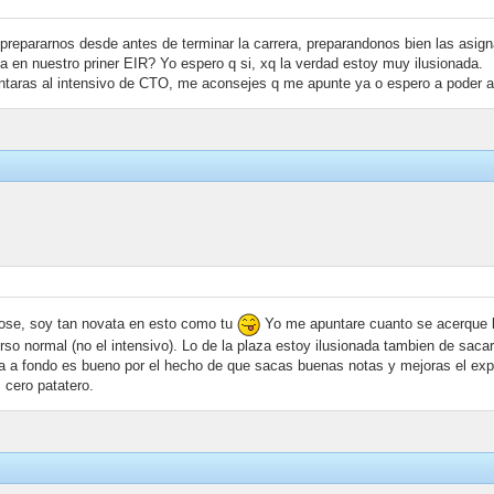
repararnos desde antes de terminar la carrera, preparandonos bien las asi
a en nuestro priner EIR? Yo espero q si, xq la verdad estoy muy ilusionada.
untaras al intensivo de CTO, me aconsejes q me apunte ya o espero a poder a
nose, soy tan novata en esto como tu
Yo me apuntare cuanto se acerque 
o normal (no el intensivo). Lo de la plaza estoy ilusionada tambien de sacar 
era a fondo es bueno por el hecho de que sacas buenas notas y mejoras el ex
 cero patatero.