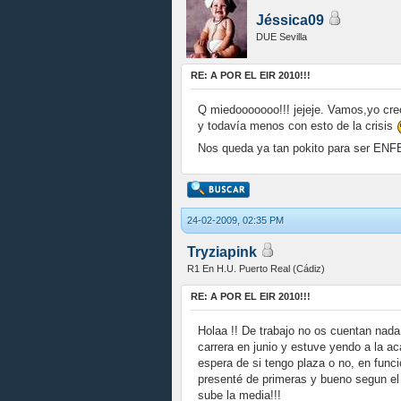
Jéssica09
DUE Sevilla
RE: A POR EL EIR 2010!!!
Q miedooooooo!!! jejeje. Vamos,yo cre
y todavía menos con esto de la crisis
Nos queda ya tan pokito para ser EN
24-02-2009, 02:35 PM
Tryziapink
R1 En H.U. Puerto Real (Cádiz)
RE: A POR EL EIR 2010!!!
Holaa !! De trabajo no os cuentan nada
carrera en junio y estuve yendo a la a
espera de si tengo plaza o no, en func
presenté de primeras y bueno segun el 
sube la media!!!