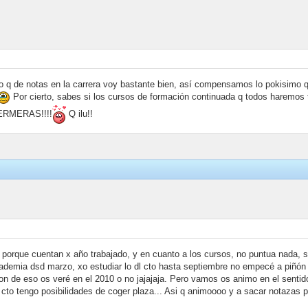
o q de notas en la carrera voy bastante bien, así compensamos lo pokisimo q
Por cierto, sabes si los cursos de formación continuada q todos haremos t
FERMERAS!!!!
Q ilu!!
 porque cuentan x año trabajado, y en cuanto a los cursos, no puntua nada, so
cademia dsd marzo, xo estudiar lo dl cto hasta septiembre no empecé a piñón
ion de eso os veré en el 2010 o no jajajaja. Pero vamos os animo en el sent
cto tengo posibilidades de coger plaza... Asi q animoooo y a sacar notazas p