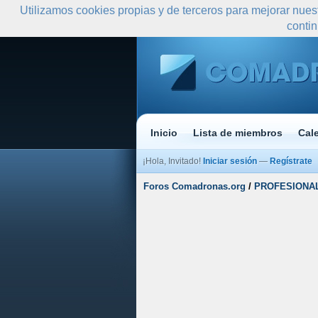
Utilizamos cookies propias y de terceros para mejorar nues
conti
Inicio
Lista de miembros
Cal
¡Hola, Invitado!
Iniciar sesión
—
Regístrate
Foros Comadronas.org
/
PROFESIONA
Media