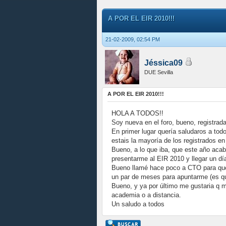
A POR EL EIR 2010!!!
21-02-2009, 02:54 PM
Jéssica09
DUE Sevilla
A POR EL EIR 2010!!!
HOLA A TODOS!!
Soy nueva en el foro, bueno, registrad
En primer lugar quería saludaros a tod
estais la mayoría de los registrados en
Bueno, a lo que iba, que este año acab
presentarme al EIR 2010 y llegar un dí
Bueno llamé hace poco a CTO para que 
un par de meses para apuntarme (es que
Bueno, y ya por último me gustaria q m
academia o a distancia.
Un saludo a todos