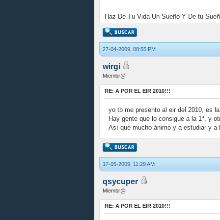
Haz De Tu Vida Un Sueño Y De tu Sueñ
27-04-2009, 08:55 PM
wirgi
Miembr@
RE: A POR EL EIR 2010!!!
yo tb me presento al eir del 2010, es 
Hay gente que lo consigue a la 1ª, y otr
Así que mucho ánimo y a estudiar y a 
17-05-2009, 11:29 AM
qsycuper
Miembr@
RE: A POR EL EIR 2010!!!