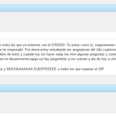
 más) las que ya estamos con el EIR2010. Yo estoy como tu, seguramente 
a he empezado. Por ahora estoy estudiando las asignaturas del 2do cuatrimes
ibro de tests y cuando toy sin hacer nada me miro algunas preguntas y conte
ara no desanimarme jajaja xq hay preguntitas q me suenan a dia de hoy a ch
amos y MUCHAAAAAAA SUERTEEEEE a todos los que esperan el 25F