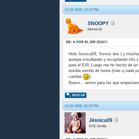
22-02-2009, 12:23 PM
SNOOPY
Miembr@
RE: A POR EL EIR 2010!!!
Hola Jessica09, Somos dos ( y muchas
aunque estudiando y recopilando info y
para el EIR. Luego me he hecho de un l
estube viendo de teoria (más q nada p
cambie
).
Bueno....animo para las que empez
22-02-2009, 01:29 PM
Jéssica09
DUE Sevilla