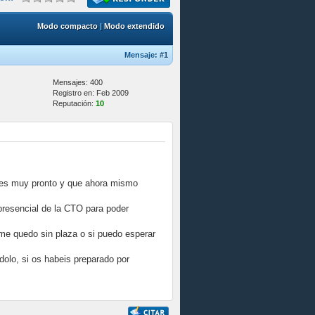
Modo compacto
|
Modo extendido
Mensaje:
#1
Mensajes: 400
Registro en: Feb 2009
Reputación:
10
e es muy pronto y que ahora mismo
 presencial de la CTO para poder
me quedo sin plaza o si puedo esperar
dolo, si os habeis preparado por