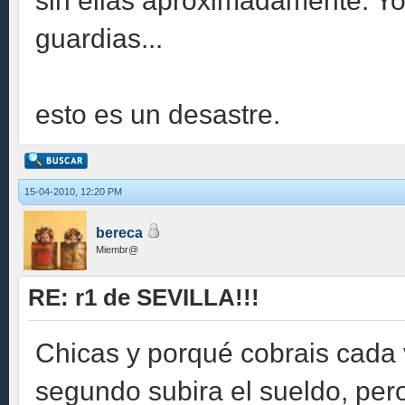
sin ellas aproximadamente. Yo
guardias...
esto es un desastre.
15-04-2010, 12:20 PM
bereca
Miembr@
RE: r1 de SEVILLA!!!
Chicas y porqué cobrais cada
segundo subira el sueldo, pe