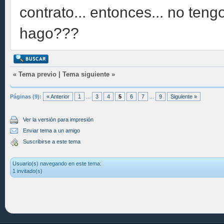
contrato... entonces... no tengo
hago???
«
Tema previo
|
Tema siguiente
»
Páginas (9):
« Anterior
1
...
3
4
5
6
7
...
9
Siguiente »
Ver la versión para impresión
Enviar tema a un amigo
Suscribirse a este tema
Usuario(s) navegando en este tema:
1 invitado(s)