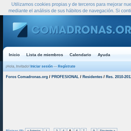
Utilizamos cookies propias y de terceros para mejorar nue
mediante el análisis de sus hábitos de navegación. Si co
Inicio
Lista de miembros
Calendario
Ayuda
¡Hola, Invitado!
Iniciar sesión
—
Regístrate
Foros Comadronas.org
/
PROFESIONAL
/
Residentes
/
Res. 2010-201
Páginas (9):
« Anterior
1
...
3
4
5
6
7
...
9
Siguiente »