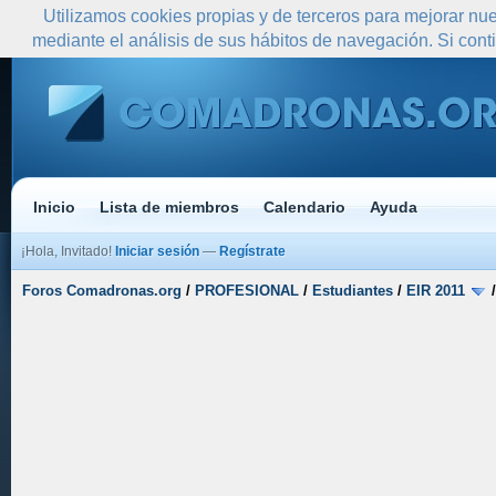
Utilizamos cookies propias y de terceros para mejorar nue
mediante el análisis de sus hábitos de navegación. Si co
Inicio
Lista de miembros
Calendario
Ayuda
¡Hola, Invitado!
Iniciar sesión
—
Regístrate
Foros Comadronas.org
/
PROFESIONAL
/
Estudiantes
/
EIR 2011