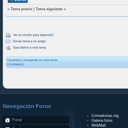
«
Tema previo
|
Tema siguiente
»
Ver la versión para impresión
Enviar tema a un amigo
Suscribirse a este tema
Usuario(s) navegando en este tema:
1 invitado(s)
Navegación Foros
Comadronas.org
Portal
Galeria fotos
WebMail