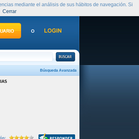
rencias mediante el análisis de sus hábitos de navegación. Si
Cerrar
Búsqueda Avanzada
IAS
ión: