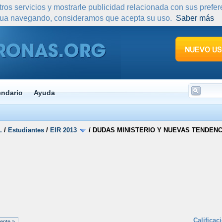
tros servicios y mostrarle publicidad relacionada con sus prefe
nua navegando, consideramos que acepta su uso.
Saber más
endario
Ayuda
L
/
Estudiantes
/
EIR 2013
/
DUDAS MINISTERIO Y NUEVAS TENDENC
Calificac
iente »