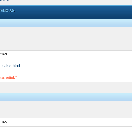
DENCIAS
CIAS
...uales.html
ena señal."
CIAS