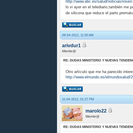
http://www.abc.es/salud/noticias/inserc
lo vi ayer en el telediario,también me 
de silicona que reduce el parto premat
08-04-2012, 11:50 AM
arivdur1
Miembr@
RE: DUDAS MINISTERIO Y NUEVAS TENDEN
Otro artículo que me ha parecido inter
http://www.elmundo.es/elmundosalud/2
11-04-2012, 01:27 PM
marolo22
Miembr@
RE: DUDAS MINISTERIO Y NUEVAS TENDEN