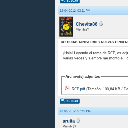
12-04-2012, 03:11 PM
Chevita86
Miembr@
RE: DUDAS MINISTERIO Y NUEVAS TENDEN
¡Hola! Leyendo el tema de RCP, os adju
varias veces y siempre me monto el lí
Archivo(s) adjuntos
RCP.pdf
(Tamaño: 190,84 KB / De
13-04-2012, 07:49 PM
aruita
Miembr@