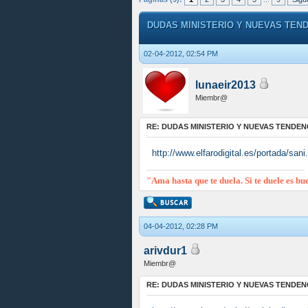
DUDAS MINISTERIO Y NUEVAS TEN
02-04-2012, 02:54 PM
lunaeir2013
Miembr@
RE: DUDAS MINISTERIO Y NUEVAS TENDEN
http://www.elfarodigital.es/portada/sani
"Ama hasta que te duela. Si te duele es bu
04-04-2012, 02:28 PM
arivdur1
Miembr@
RE: DUDAS MINISTERIO Y NUEVAS TENDEN