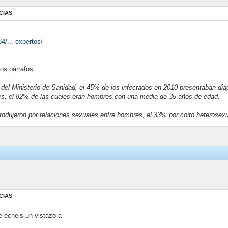
CIAS
4/...-expertos/
os párrafos:
el Ministerio de Sanidad, el 45% de los infectados en 2010 presentaban diag
es, el 82% de las cuales eran hombres con una media de 35 años de edad.
odujeron por relaciones sexuales entre hombres, el 33% por coito heterosexu
CIAS
 echeis un vistazo a