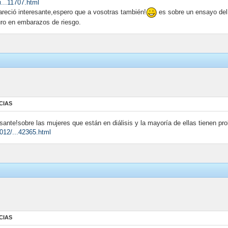
i...11707.html
pareció interesante,espero que a vosotras también!
es sobre un ensayo del 
uro en embarazos de riesgo.
CIAS
esante!sobre las mujeres que están en diálisis y la mayoría de ellas tienen p
012/...42365.html
CIAS