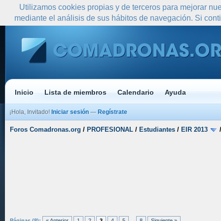
Utilizamos cookies propias y de terceros para mejorar nue
mediante el análisis de sus hábitos de navegación. Si co
Inicio
Lista de miembros
Calendario
Ayuda
¡Hola, Invitado!
Iniciar sesión
—
Regístrate
Foros Comadronas.org
/
PROFESIONAL
/
Estudiantes
/
EIR 2013
Páginas (8):
« Anterior
1
2
3
4
5
...
8
Siguiente »