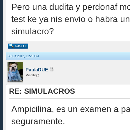
Pero una dudita y perdonaf mo 
test ke ya nis envio o habra 
simulacro?
30-03-2012, 11:26 PM
PaulaDUE
Miembr@
RE: SIMULACROS
Ampicilina, es un examen a pa
seguramente.