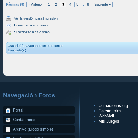
Páginas (8):
« Anterior
1
2
3
4
5
...
8
Siguiente »
Ver la versión para impresión
Enviar tema a un amigo
Suscribirse a este tema
Usuario(s) navegando en este tema:
1 invitado(s)
Navegación Foros
Comadronas.org
Portal
Galeria fotos
WebMail
Contáctanos
Mis Juegos
Archivo (Modo simple)