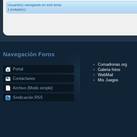
Usuario(s) navegando en este tema:
1 invitado(s)
Navegación Foros
Comadronas.org
Portal
Galeria fotos
WebMail
Contáctanos
Mis Juegos
Archivo (Modo simple)
Sindicación RSS