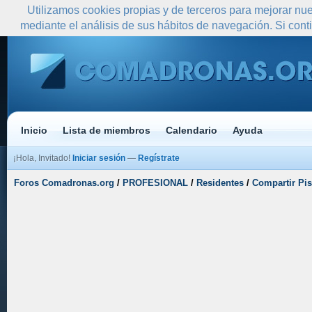
Utilizamos cookies propias y de terceros para mejorar nue
mediante el análisis de sus hábitos de navegación. Si co
Inicio
Lista de miembros
Calendario
Ayuda
¡Hola, Invitado!
Iniciar sesión
—
Regístrate
Foros Comadronas.org
/
PROFESIONAL
/
Residentes
/
Compartir Pi