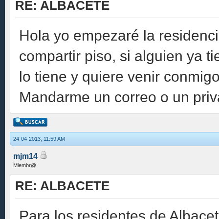
RE: ALBACETE
Hola yo empezaré la residenci
compartir piso, si alguien ya t
lo tiene y quiere venir conmig
Mandarme un correo o un pri
24-04-2013, 11:59 AM
mjm14
Miembr@
RE: ALBACETE
Para los residentes de Albacet