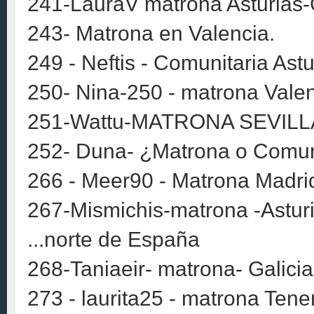
241-LauraV matrona Asturias-
243- Matrona en Valencia.
249 - Neftis - Comunitaria Astu
250- Nina-250 - matrona Vale
251-Wattu-MATRONA SEVILL
252- Duna- ¿Matrona o Comuni
266 - Meer90 - Matrona Madrid
267-Mismichis-matrona -Asturi
...norte de España
268-Taniaeir- matrona- Galicia
273 - laurita25 - matrona Tener