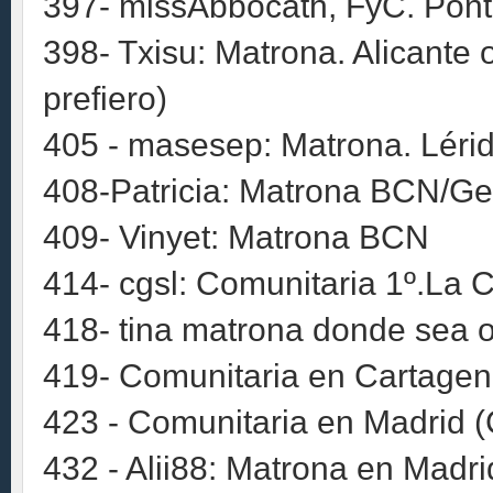
397- missAbbocath, FyC. Pont
398- Txisu: Matrona. Alicante
prefiero)
405 - masesep: Matrona. Léri
408-Patricia: Matrona BCN/Ge
409- Vinyet: Matrona BCN
414- cgsl: Comunitaria 1º.La 
418- tina matrona donde sea o
419- Comunitaria en Cartagen
423 - Comunitaria en Madrid (
432 - Alii88: Matrona en Madrid