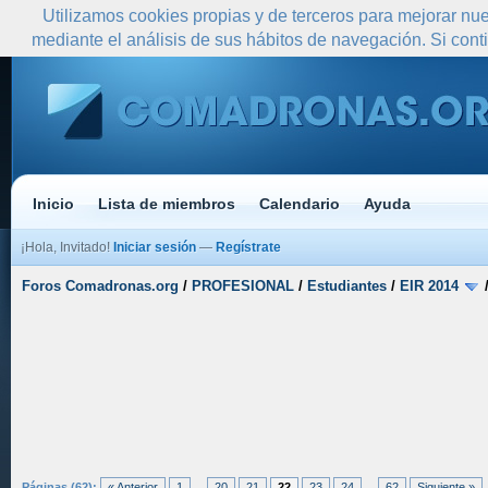
Utilizamos cookies propias y de terceros para mejorar nue
mediante el análisis de sus hábitos de navegación. Si co
Inicio
Lista de miembros
Calendario
Ayuda
¡Hola, Invitado!
Iniciar sesión
—
Regístrate
Foros Comadronas.org
/
PROFESIONAL
/
Estudiantes
/
EIR 2014
Páginas (62):
« Anterior
1
...
20
21
22
23
24
...
62
Siguiente »