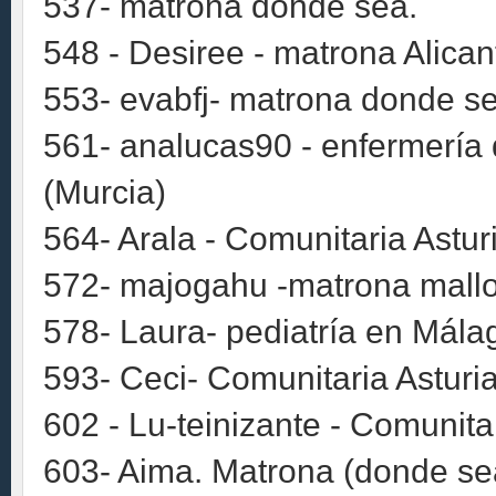
537- matrona donde sea.
548 - Desiree - matrona Alican
553- evabfj- matrona donde se
561- analucas90 - enfermería d
(Murcia)
564- Arala - Comunitaria Astur
572- majogahu -matrona mallo
578- Laura- pediatría en Mála
593- Ceci- Comunitaria Asturia
602 - Lu-teinizante - Comunita
603- Aima. Matrona (donde sea