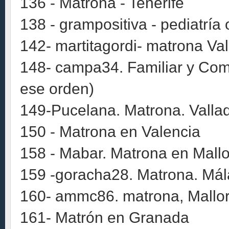
136 - Matrona - Tenerife
138 - grampositiva - pediatría
142- martitagordi- matrona Val
148- campa34. Familiar y Comu
ese orden)
149-Pucelana. Matrona. Vallad
150 - Matrona en Valencia
158 - Mabar. Matrona en Mallo
159 -goracha28. Matrona. Má
160- ammc86. matrona, Mallo
161- Matrón en Granada