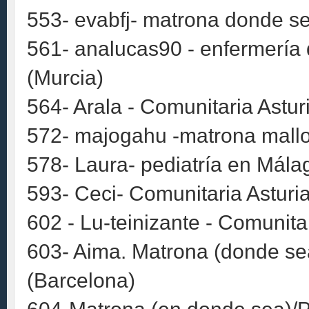
553- evabfj- matrona donde se
561- analucas90 - enfermería d
(Murcia)
564- Arala - Comunitaria Astur
572- majogahu -matrona mallo
578- Laura- pediatría en Mála
593- Ceci- Comunitaria Asturia
602 - Lu-teinizante - Comunita
603- Aima. Matrona (donde sea
(Barcelona)