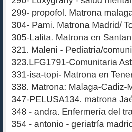
290- Luxygrany - salud mental
299- propofol. Matrona malag
304- Pami. Matrona Madrid/ T
305-Lalita. Matrona en Santand
321. Maleni - Pediatria/comuni
323.LFG1791-Comunitaria Astu
331-isa-topi- Matrona en Tene
338. Matrona: Malaga-Cadiz-M
347-PELUSA134. matrona Ja
348 - andra. Enfermería del tr
354 - antonio - geriatría madri