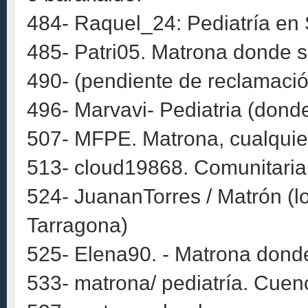
484- Raquel_24: Pediatría en 
485- Patri05. Matrona donde s
490- (pendiente de reclamació
496- Marvavi- Pediatria (dond
507- MFPE. Matrona, cualquier 
513- cloud19868. Comunitaria.
524- JuananTorres / Matrón (l
Tarragona)
525- Elena90. - Matrona dond
533- matrona/ pediatría. Cuen