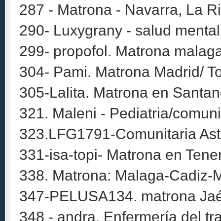
287 - Matrona - Navarra, La Ri
290- Luxygrany - salud mental
299- propofol. Matrona malag
304- Pami. Matrona Madrid/ T
305-Lalita. Matrona en Santand
321. Maleni - Pediatria/comuni
323.LFG1791-Comunitaria Astu
331-isa-topi- Matrona en Tene
338. Matrona: Malaga-Cadiz-M
347-PELUSA134. matrona Ja
348 - andra. Enfermería del tr