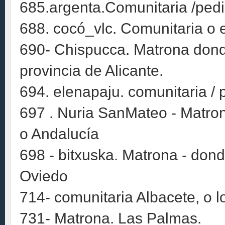
685.argenta.Comunitaria /ped
688. cocó_vlc. Comunitaria o e
690- Chispucca. Matrona donde
provincia de Alicante.
694. elenapaju. comunitaria / 
697 . Nuria SanMateo - Matro
o Andalucía
698 - bitxuska. Matrona - dond
Oviedo
714- comunitaria Albacete, o 
731- Matrona. Las Palmas.