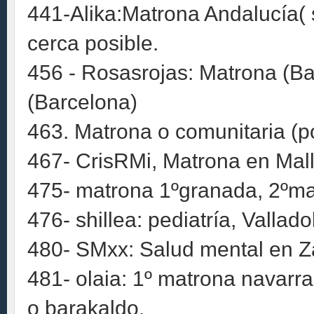
441-Alika:Matrona Andalucía( s
cerca posible.
456 - Rosasrojas: Matrona (Bar
(Barcelona)
463. Matrona o comunitaria (p
467- CrisRMi, Matrona en Mal
475- matrona 1ºgranada, 2ºmal
476- shillea: pediatría, Vallado
480- SMxx: Salud mental en Z
481- olaia: 1º matrona navarr
o barakaldo.