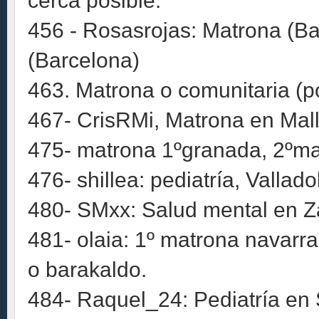
cerca posible.
456 - Rosasrojas: Matrona (Bar
(Barcelona)
463. Matrona o comunitaria (p
467- CrisRMi, Matrona en Mal
475- matrona 1ºgranada, 2ºmal
476- shillea: pediatría, Vallado
480- SMxx: Salud mental en Z
481- olaia: 1º matrona navarr
o barakaldo.
484- Raquel_24: Pediatría en 