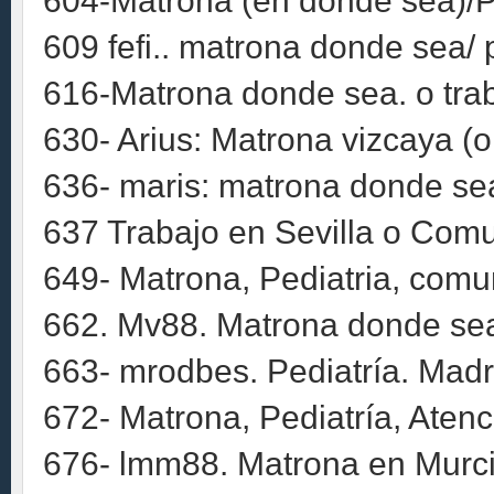
604-Matrona (en donde sea)/Pe
609 fefi.. matrona donde sea/ 
616-Matrona donde sea. o trab
630- Arius: Matrona vizcaya (
636- maris: matrona donde se
637 Trabajo en Sevilla o Comu
649- Matrona, Pediatria, comun
662. Mv88. Matrona donde sea
663- mrodbes. Pediatría. Madr
672- Matrona, Pediatría, Atenc
676- lmm88. Matrona en Murci