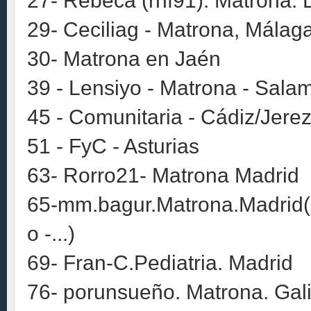
27- Rebeca (rnf91). Matrona. L
29- Ceciliag - Matrona, Málag
30- Matrona en Jaén
39 - Lensiyo - Matrona - Sal
45 - Comunitaria - Cádiz/Jerez
51 - FyC - Asturias
63- Rorro21- Matrona Madrid
65-mm.bagur.Matrona.Madrid(
o -...)
69- Fran-C.Pediatria. Madrid
76- porunsueño. Matrona. Gali