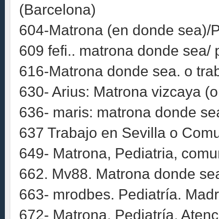
(Barcelona)
604-Matrona (en donde sea)/Pe
609 fefi.. matrona donde sea/ 
616-Matrona donde sea. o trab
630- Arius: Matrona vizcaya (
636- maris: matrona donde se
637 Trabajo en Sevilla o Comu
649- Matrona, Pediatria, comun
662. Mv88. Matrona donde sea
663- mrodbes. Pediatría. Madr
672- Matrona, Pediatría, Atenc