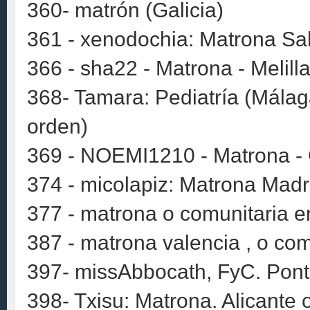
360- matrón (Galicia)
361 - xenodochia: Matrona Sa
366 - sha22 - Matrona - Melill
368- Tamara: Pediatría (Málag
orden)
369 - NOEMI1210 - Matrona -
374 - micolapiz: Matrona Madr
377 - matrona o comunitaria e
387 - matrona valencia , o com
397- missAbbocath, FyC. Pont
398- Txisu: Matrona. Alicante