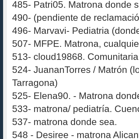
485- Patri05. Matrona donde s
490- (pendiente de reclamació
496- Marvavi- Pediatria (dond
507- MFPE. Matrona, cualquier 
513- cloud19868. Comunitaria.
524- JuananTorres / Matrón (l
Tarragona)
525- Elena90. - Matrona dond
533- matrona/ pediatría. Cuen
537- matrona donde sea.
548 - Desiree - matrona Alican