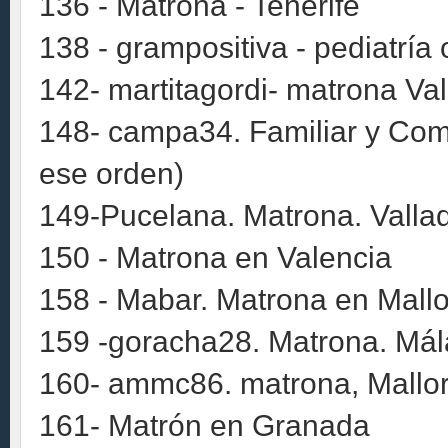
136 - Matrona - Tenerife
138 - grampositiva - pediatría
142- martitagordi- matrona Val
148- campa34. Familiar y Comu
ese orden)
149-Pucelana. Matrona. Vallad
150 - Matrona en Valencia
158 - Mabar. Matrona en Mallo
159 -goracha28. Matrona. Má
160- ammc86. matrona, Mallo
161- Matrón en Granada