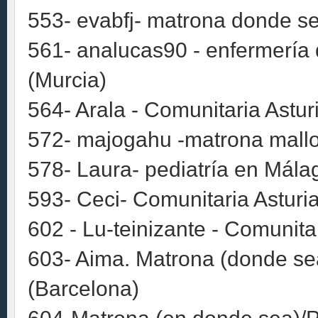
553- evabfj- matrona donde se
561- analucas90 - enfermería d
(Murcia)
564- Arala - Comunitaria Astur
572- majogahu -matrona mallo
578- Laura- pediatría en Mála
593- Ceci- Comunitaria Asturia
602 - Lu-teinizante - Comunita
603- Aima. Matrona (donde sea
(Barcelona)