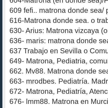
604-Matrona (en donde sea)/Pe
609 fefi.. matrona donde sea/ 
616-Matrona donde sea. o trab
630- Arius: Matrona vizcaya (
636- maris: matrona donde se
637 Trabajo en Sevilla o Comu
649- Matrona, Pediatria, comun
662. Mv88. Matrona donde sea
663- mrodbes. Pediatría. Madr
672- Matrona, Pediatría, Atenc
676- lmm88. Matrona en Murci