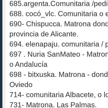
685.argenta.Comunitaria /ped
688. cocó_vlc. Comunitaria o e
690- Chispucca. Matrona donde
provincia de Alicante.
694. elenapaju. comunitaria / 
697 . Nuria SanMateo - Matro
o Andalucía
698 - bitxuska. Matrona - dond
Oviedo
714- comunitaria Albacete, o 
731- Matrona. Las Palmas.