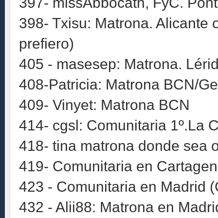
397- missAbbocath, FyC. Pont
398- Txisu: Matrona. Alicante
prefiero)
405 - masesep: Matrona. Léri
408-Patricia: Matrona BCN/Ge
409- Vinyet: Matrona BCN
414- cgsl: Comunitaria 1º.La 
418- tina matrona donde sea o
419- Comunitaria en Cartagen
423 - Comunitaria en Madrid (
432 - Alii88: Matrona en Madrid