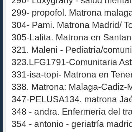
290- Luxygrany - salud mental
299- propofol. Matrona malag
304- Pami. Matrona Madrid/ T
305-Lalita. Matrona en Santand
321. Maleni - Pediatria/comuni
323.LFG1791-Comunitaria Astu
331-isa-topi- Matrona en Tene
338. Matrona: Malaga-Cadiz-M
347-PELUSA134. matrona Ja
348 - andra. Enfermería del tr
354 - antonio - geriatría madri