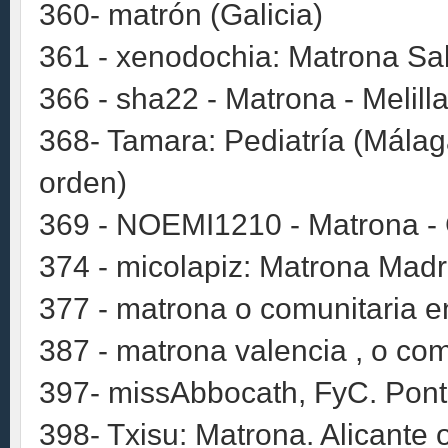
360- matrón (Galicia)
361 - xenodochia: Matrona Sa
366 - sha22 - Matrona - Melill
368- Tamara: Pediatría (Málag
orden)
369 - NOEMI1210 - Matrona -
374 - micolapiz: Matrona Madr
377 - matrona o comunitaria e
387 - matrona valencia , o com
397- missAbbocath, FyC. Pont
398- Txisu: Matrona. Alicante