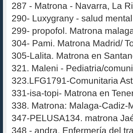
287 - Matrona - Navarra, La Ri
290- Luxygrany - salud mental
299- propofol. Matrona malag
304- Pami. Matrona Madrid/ T
305-Lalita. Matrona en Santand
321. Maleni - Pediatria/comuni
323.LFG1791-Comunitaria Astu
331-isa-topi- Matrona en Tene
338. Matrona: Malaga-Cadiz-M
347-PELUSA134. matrona Ja
348 - andra. Enfermería del tr