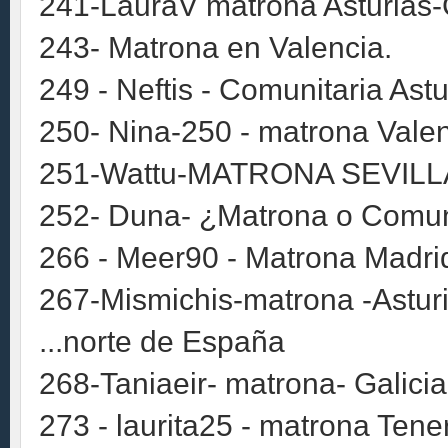
241-LauraV matrona Asturias-
243- Matrona en Valencia.
249 - Neftis - Comunitaria Astu
250- Nina-250 - matrona Vale
251-Wattu-MATRONA SEVILL
252- Duna- ¿Matrona o Comuni
266 - Meer90 - Matrona Madrid
267-Mismichis-matrona -Asturi
...norte de España
268-Taniaeir- matrona- Galicia
273 - laurita25 - matrona Tener