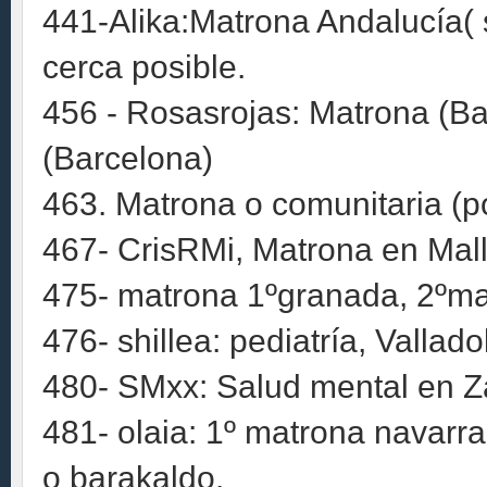
441-Alika:Matrona Andalucía( s
cerca posible.
456 - Rosasrojas: Matrona (Bar
(Barcelona)
463. Matrona o comunitaria (p
467- CrisRMi, Matrona en Mal
475- matrona 1ºgranada, 2ºmal
476- shillea: pediatría, Vallado
480- SMxx: Salud mental en Z
481- olaia: 1º matrona navarr
o barakaldo.