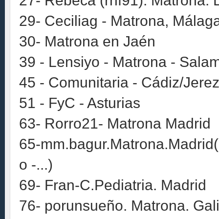
27- Rebeca (rnf91). Matrona. L
29- Ceciliag - Matrona, Málag
30- Matrona en Jaén
39 - Lensiyo - Matrona - Sal
45 - Comunitaria - Cádiz/Jerez
51 - FyC - Asturias
63- Rorro21- Matrona Madrid
65-mm.bagur.Matrona.Madrid(
o -...)
69- Fran-C.Pediatria. Madrid
76- porunsueño. Matrona. Gali