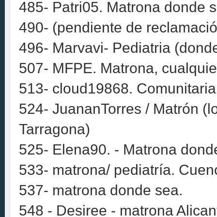
485- Patri05. Matrona donde s
490- (pendiente de reclamació
496- Marvavi- Pediatria (dond
507- MFPE. Matrona, cualquier 
513- cloud19868. Comunitaria.
524- JuananTorres / Matrón (l
Tarragona)
525- Elena90. - Matrona dond
533- matrona/ pediatría. Cuen
537- matrona donde sea.
548 - Desiree - matrona Alican