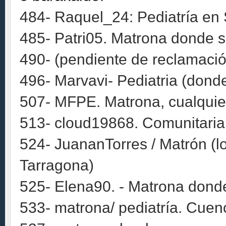
484- Raquel_24: Pediatría en 
485- Patri05. Matrona donde s
490- (pendiente de reclamació
496- Marvavi- Pediatria (dond
507- MFPE. Matrona, cualquier 
513- cloud19868. Comunitaria.
524- JuananTorres / Matrón (l
Tarragona)
525- Elena90. - Matrona dond
533- matrona/ pediatría. Cuen