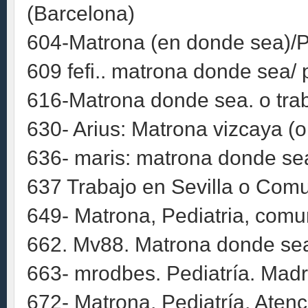
(Barcelona)
604-Matrona (en donde sea)/Pe
609 fefi.. matrona donde sea/ 
616-Matrona donde sea. o trab
630- Arius: Matrona vizcaya (
636- maris: matrona donde se
637 Trabajo en Sevilla o Comu
649- Matrona, Pediatria, comun
662. Mv88. Matrona donde sea
663- mrodbes. Pediatría. Madr
672- Matrona, Pediatría, Atenc