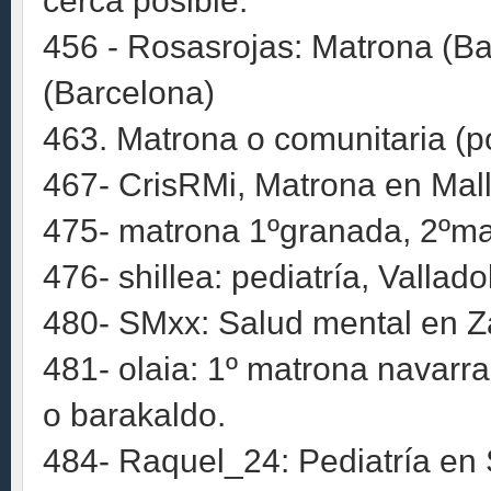
cerca posible.
456 - Rosasrojas: Matrona (Bar
(Barcelona)
463. Matrona o comunitaria (p
467- CrisRMi, Matrona en Mal
475- matrona 1ºgranada, 2ºmal
476- shillea: pediatría, Vallado
480- SMxx: Salud mental en Z
481- olaia: 1º matrona navarr
o barakaldo.
484- Raquel_24: Pediatría en 