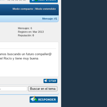
Modo compacto
|
Modo extendido
Mensaje:
#1
Mensajes: 6
Registro en: Mar 2013
Reputación:
0
estamos buscando un futuro compañer@
del Rocío y tiene muy buena