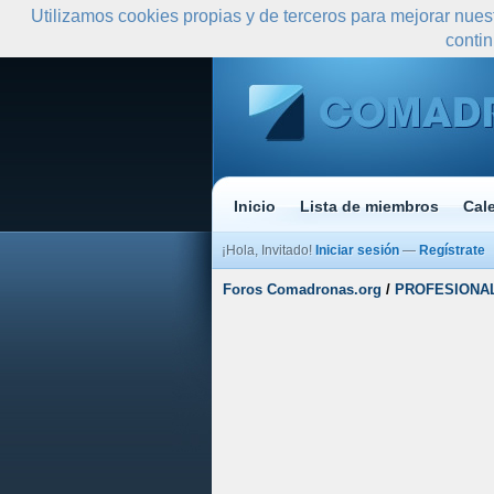
Utilizamos cookies propias y de terceros para mejorar nues
conti
Inicio
Lista de miembros
Cal
¡Hola, Invitado!
Iniciar sesión
—
Regístrate
Foros Comadronas.org
/
PROFESIONA
Media