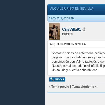
ALQUILER PISO EN SEVILLA
09-03-2014, 06:33 PM
CrisVilla91
Miembr@
ALQUILER PISO EN SEVILLA
Somos 2 chicas de enfermería pediátri
de piso. Son tres habitaciones y dos 
combinación con Valme (autobús y cer
Nuestro e-mail es: cristinavillafafila
Un saludo y nuestra enhorabuena.
«
Tema previo
|
Tema siguiente
»