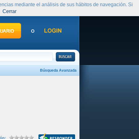
rencias mediante el análisis de sus hábitos de navegación. Si
Cerrar
Búsqueda Avanzada
ión: