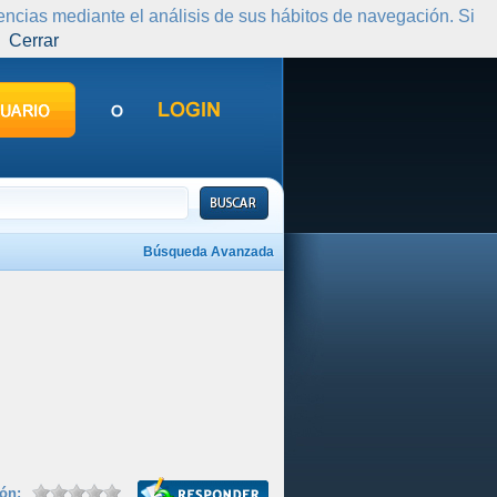
rencias mediante el análisis de sus hábitos de navegación. Si
Cerrar
Búsqueda Avanzada
ión: