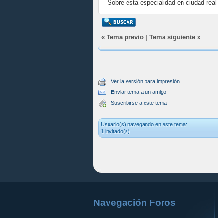
Sobre esta especialidad en ciudad real 
«
Tema previo
|
Tema siguiente
»
Ver la versión para impresión
Enviar tema a un amigo
Suscribirse a este tema
Usuario(s) navegando en este tema:
1 invitado(s)
Navegación Foros