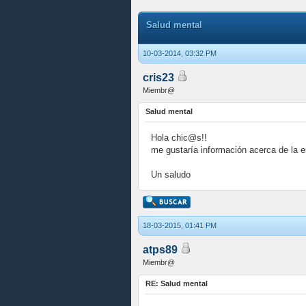
Salud mental
10-03-2014, 03:32 PM
cris23
Miembr@
Salud mental
Hola chic@s!!
me gustaría información acerca de la es
Un saludo
18-03-2015, 01:41 PM
atps89
Miembr@
RE: Salud mental