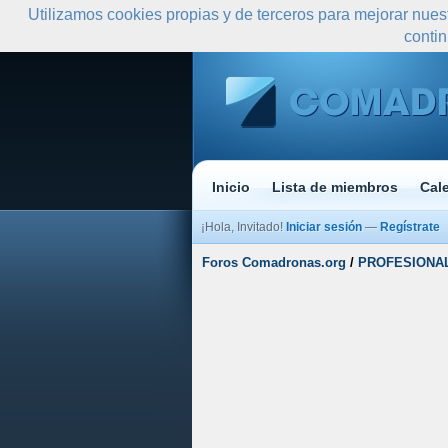
Utilizamos cookies propias y de terceros para mejorar nues
conti
Inicio
Lista de miembros
Cal
¡Hola, Invitado!
Iniciar sesión
—
Regístrate
Foros Comadronas.org
/
PROFESIONA
Media