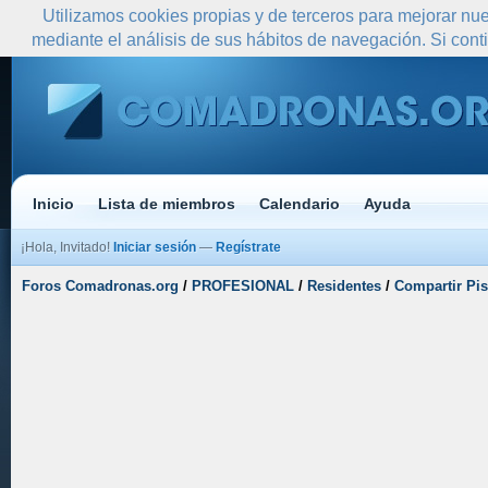
Utilizamos cookies propias y de terceros para mejorar nue
mediante el análisis de sus hábitos de navegación. Si co
Inicio
Lista de miembros
Calendario
Ayuda
¡Hola, Invitado!
Iniciar sesión
—
Regístrate
Foros Comadronas.org
/
PROFESIONAL
/
Residentes
/
Compartir Pi