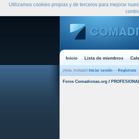
Utilizamos cookies propias y de terceros para mejorar nues
conti
Inicio
Lista de miembros
Cal
¡Hola, Invitado!
Iniciar sesión
—
Regístrate
Foros Comadronas.org
/
PROFESIONA
Media