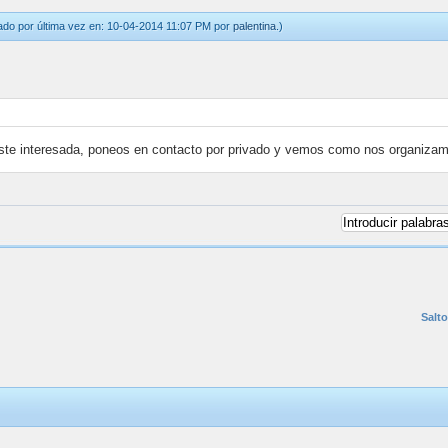
ado por última vez en: 10-04-2014 11:07 PM por
palentina
.)
q este interesada, poneos en contacto por privado y vemos como nos organiza
Salto