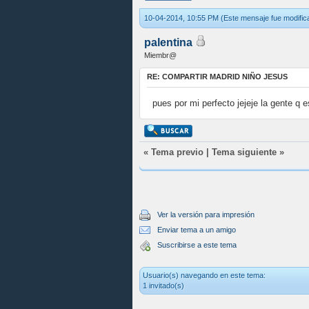
10-04-2014, 10:55 PM
(Este mensaje fue modific
palentina
Miembr@
RE: COMPARTIR MADRID NIÑO JESUS
pues por mi perfecto jejeje la gente 
«
Tema previo
|
Tema siguiente
»
Ver la versión para impresión
Enviar tema a un amigo
Suscribirse a este tema
Usuario(s) navegando en este tema:
1 invitado(s)