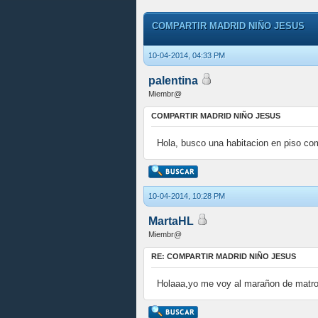
COMPARTIR MADRID NIÑO JESUS
10-04-2014, 04:33 PM
palentina
Miembr@
COMPARTIR MADRID NIÑO JESUS
Hola, busco una habitacion en piso com
10-04-2014, 10:28 PM
MartaHL
Miembr@
RE: COMPARTIR MADRID NIÑO JESUS
Holaaa,yo me voy al marañon de matron