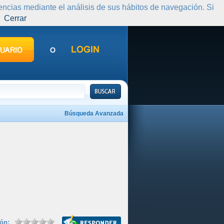
rencias mediante el análisis de sus hábitos de navegación. Si
Cerrar
Búsqueda Avanzada
ión: