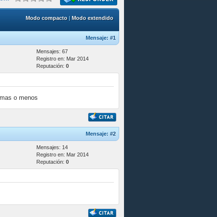
Modo compacto
|
Modo extendido
Mensaje:
#1
Mensajes: 67
Registro en: Mar 2014
Reputación:
0
za mas o menos
Mensaje:
#2
Mensajes: 14
Registro en: Mar 2014
Reputación:
0