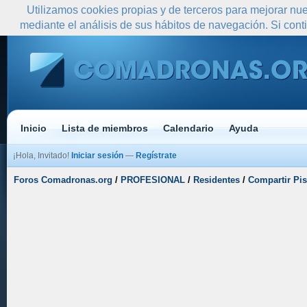
Utilizamos cookies propias y de terceros para mejorar nue
mediante el análisis de sus hábitos de navegación. Si co
Inicio
Lista de miembros
Calendario
Ayuda
¡Hola, Invitado!
Iniciar sesión
—
Regístrate
Foros Comadronas.org
/
PROFESIONAL
/
Residentes
/
Compartir Pi