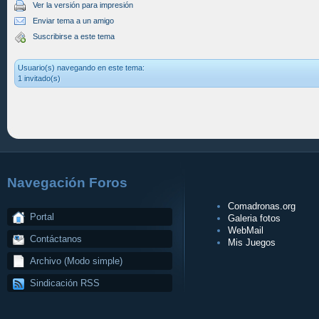
Ver la versión para impresión
Enviar tema a un amigo
Suscribirse a este tema
Usuario(s) navegando en este tema:
1 invitado(s)
Navegación Foros
Comadronas.org
Portal
Galeria fotos
WebMail
Contáctanos
Mis Juegos
Archivo (Modo simple)
Sindicación RSS