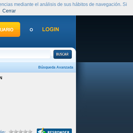
rencias mediante el análisis de sus hábitos de navegación. Si
Cerrar
Búsqueda Avanzada
N
ión: