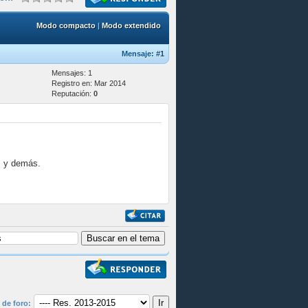
Modo compacto
|
Modo extendido
Mensaje:
#1
Mensajes: 1
Registro en: Mar 2014
Reputación:
0
s y demás.
 de foro: