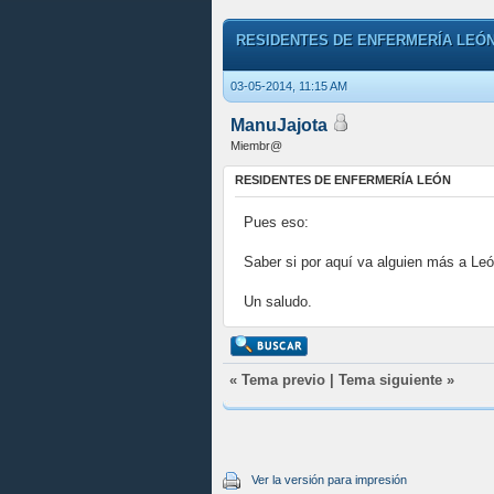
RESIDENTES DE ENFERMERÍA LEÓ
03-05-2014, 11:15 AM
ManuJajota
Miembr@
RESIDENTES DE ENFERMERÍA LEÓN
Pues eso:
Saber si por aquí va alguien más a Le
Un saludo.
«
Tema previo
|
Tema siguiente
»
Ver la versión para impresión