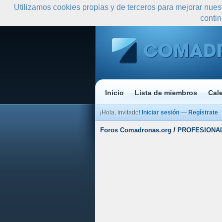
Utilizamos cookies propias y de terceros para mejorar nues
conti
Inicio
Lista de miembros
Cal
¡Hola, Invitado!
Iniciar sesión
—
Regístrate
Foros Comadronas.org
/
PROFESIONA
Media