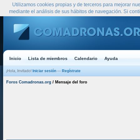
Utilizamos cookies propias y de terceros para mejorar nue
mediante el análisis de sus hábitos de navegación. Si co
Inicio
Lista de miembros
Calendario
Ayuda
¡Hola, Invitado!
Iniciar sesión
—
Regístrate
Foros Comadronas.org
/
Mensaje del foro