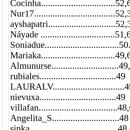
Cocinha..............................
Nur17..................................
ayshapatri.............................52
Náyade ................................51
Soniadue..............................
Mariaka................................49,6
Almunurse..........................
rubiales.................................49
LAURALV...............................
nievuxa.................................49
villafan..................................4
Angelita_S...........................
sinka...................................