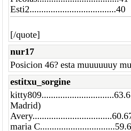
Esti2.....................................40
[/quote]
nur17
Posicion 46? esta muuuuuuy m
estitxu_sorgine
kitty809...............................6
Madrid)
Avery..................................60.6
maria C................................5