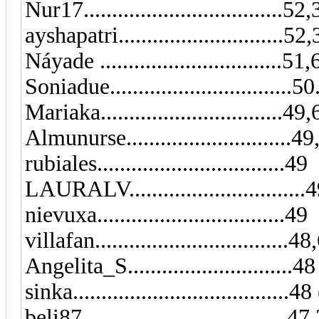
Nur17..................................
ayshapatri.............................52
Náyade ................................51
Soniadue..............................
Mariaka................................49,6
Almunurse..........................
rubiales.................................49
LAURALV...............................
nievuxa.................................49
villafan..................................4
Angelita_S...........................
sinka...................................
beli87...............................