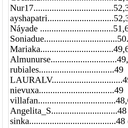
Nur17..................................
ayshapatri.............................52
Náyade ................................51
Soniadue..............................
Mariaka................................49,6
Almunurse..........................
rubiales.................................49
LAURALV...............................
nievuxa.................................49
villafan..................................4
Angelita_S...........................
sinka...................................