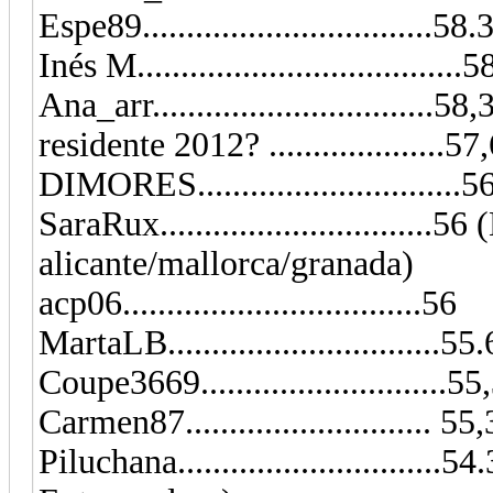
Espe89.................................58.
Inés M.....................................
Ana_arr................................58,
residente 2012? ....................
DIMORES..............................5
SaraRux..............................
alicante/mallorca/granada)
acp06..................................56
MartaLB...............................55
Coupe3669..........................
Carmen87............................ 5
Piluchana..............................