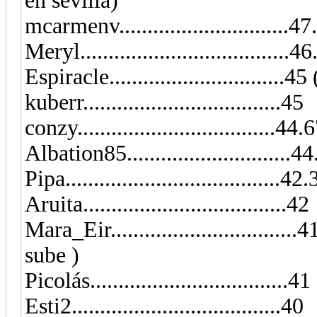
en sevilla)
mcarmenv..............................4
Meryl.....................................4
Espiracle............................
kuberr...................................45
conzy...................................44.
Albation85..........................
Pipa......................................42
Aruita....................................42
Mara_Eir.............................
sube )
Picolás...................................41
Esti2.....................................40