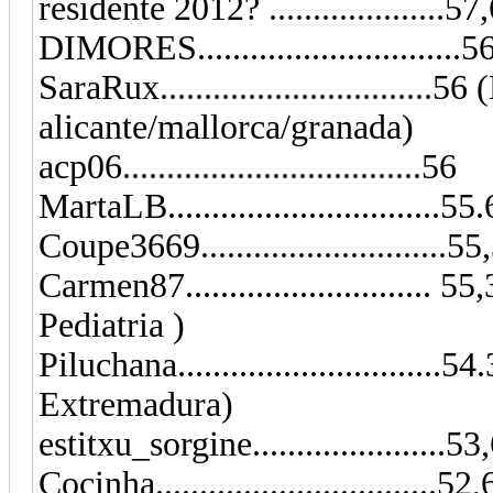
residente 2012? ....................
DIMORES..............................5
SaraRux..............................
alicante/mallorca/granada)
acp06..................................56
MartaLB...............................55
Coupe3669..........................
Carmen87...........................
Pediatria )
Piluchana..............................
Extremadura)
estitxu_sorgine......................53
Cocinha..............................