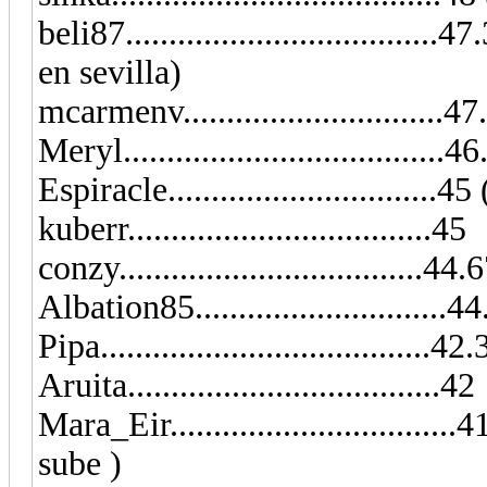
beli87...............................
en sevilla)
mcarmenv..............................4
Meryl.....................................4
Espiracle............................
kuberr...................................45
conzy...................................44.
Albation85..........................
Pipa......................................42
Aruita....................................42
Mara_Eir.............................
sube )