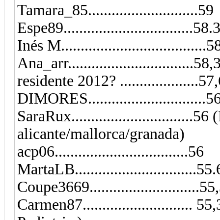
Tamara_85............................59
Espe89.................................58.
Inés M.....................................
Ana_arr................................58,
residente 2012? ....................
DIMORES..............................5
SaraRux..............................
alicante/mallorca/granada)
acp06..................................56
MartaLB...............................55
Coupe3669..........................
Carmen87...........................