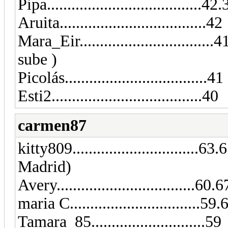
Pipa......................................42
Aruita....................................42
Mara_Eir.............................
sube )
Picolás...................................41
Esti2.....................................40
carmen87
kitty809...............................6
Madrid)
Avery..................................60.6
maria C................................5
Tamara_85............................59