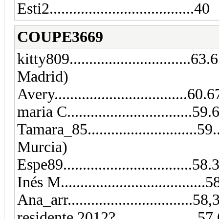
Esti2.....................................40
COUPE3669
kitty809...............................6
Madrid)
Avery..................................60.6
maria C................................5
Tamara_85............................59
Murcia)
Espe89.................................58.
Inés M.....................................
Ana_arr................................58,
residente 2012? ....................