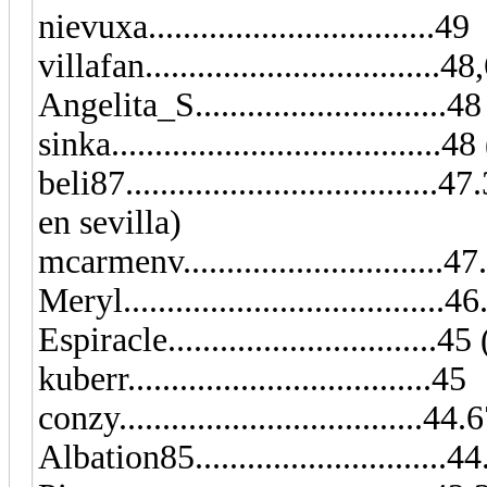
nievuxa.................................49
villafan..................................4
Angelita_S...........................
sinka...................................
beli87...............................
en sevilla)
mcarmenv..............................4
Meryl.....................................4
Espiracle............................
kuberr...................................45
conzy...................................44.
Albation85..........................