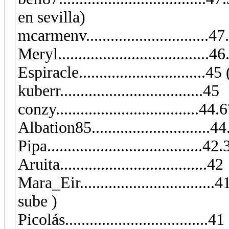
en sevilla)
mcarmenv..............................4
Meryl.....................................4
Espiracle............................
kuberr...................................45
conzy...................................44.
Albation85..........................
Pipa......................................42
Aruita....................................42
Mara_Eir.............................
sube )
Picolás...................................41