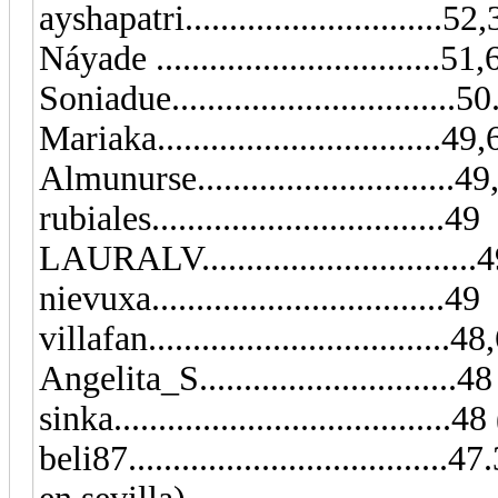
ayshapatri.............................52
Náyade ................................51
Soniadue..............................
Mariaka................................49,6
Almunurse..........................
rubiales.................................49
LAURALV...............................
nievuxa.................................49
villafan..................................4
Angelita_S...........................
sinka...................................
beli87...............................