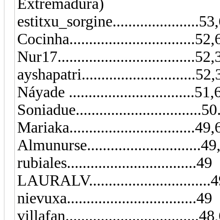
Extremadura)
estitxu_sorgine......................
Cocinha..............................
Nur17..................................
ayshapatri.............................52
Náyade ................................51
Soniadue..............................
Mariaka................................49,6
Almunurse..........................
rubiales.................................49
LAURALV...............................
nievuxa.................................49
villafan..................................4