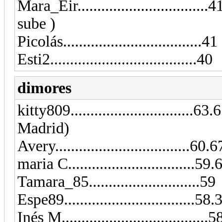
Mara_Eir.............................
sube )
Picolás...................................41
Esti2.....................................40
dimores
kitty809...............................6
Madrid)
Avery..................................60.6
maria C................................5
Tamara_85............................59
Espe89.................................58.
Inés M.....................................