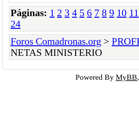
Páginas:
1
2
3
4
5
6
7
8
9
10
11
24
Foros Comadronas.org
>
PROF
NETAS MINISTERIO
Powered By
MyBB