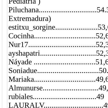
Pediatria )
Piluchana..............................
Extremadura)
estitxu_sorgine......................
Cocinha..............................
Nur17..................................
ayshapatri.............................52
Náyade ................................51
Soniadue..............................
Mariaka................................49,6
Almunurse..........................
rubiales.................................49
LAURALV...............................