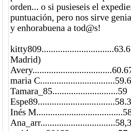
orden... o si pusieseis el expedi
puntuación, pero nos sirve genia
y enhorabuena a tod@s!
kitty809...............................6
Madrid)
Avery..................................60.6
maria C................................5
Tamara_85............................59
Espe89.................................58.
Inés M.....................................
Ana_arr................................58,