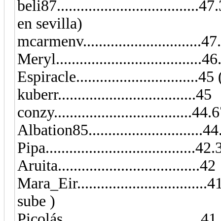
beli87...............................
en sevilla)
mcarmenv..............................4
Meryl.....................................4
Espiracle............................
kuberr...................................45
conzy...................................44.
Albation85..........................
Pipa......................................42
Aruita....................................42
Mara_Eir.............................
sube )
Picolás...................................41