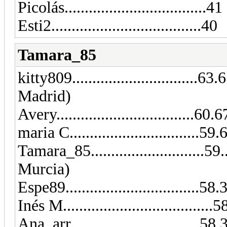
Picolás...................................41
Esti2.....................................40
Tamara_85
kitty809...............................6
Madrid)
Avery..................................60.6
maria C................................5
Tamara_85............................59
Murcia)
Espe89.................................58.
Inés M.....................................
Ana_arr................................58,