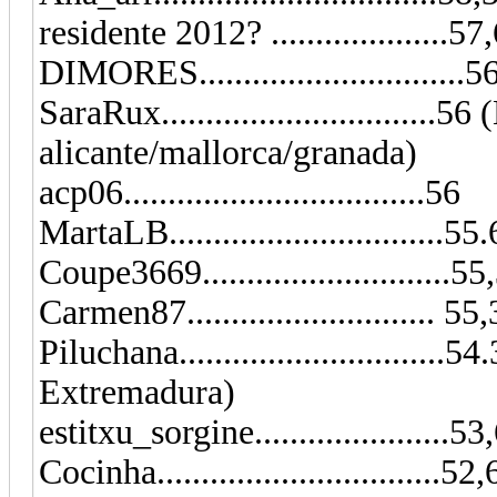
residente 2012? ....................
DIMORES..............................5
SaraRux..............................
alicante/mallorca/granada)
acp06..................................56
MartaLB...............................55
Coupe3669..........................
Carmen87............................ 5
Piluchana..............................
Extremadura)
estitxu_sorgine......................
Cocinha..............................