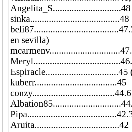
Angelita_S...........................
sinka...................................
beli87...............................
en sevilla)
mcarmenv..............................4
Meryl.....................................4
Espiracle............................
kuberr...................................45
conzy...................................44.
Albation85..........................
Pipa......................................42
Aruita....................................42