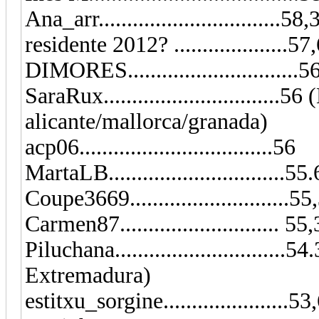
Ana_arr................................58,
residente 2012? ....................
DIMORES.............................
SaraRux..............................
alicante/mallorca/granada)
acp06..................................56
MartaLB...............................55
Coupe3669..........................
Carmen87............................ 5
Piluchana..............................
Extremadura)
estitxu_sorgine......................