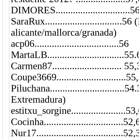
DIMORES..............................5
SaraRux..............................
alicante/mallorca/granada)
acp06..................................56
MartaLB...............................55
Carmen87............................ 5
Coupe3669............................
Piluchana..............................
Extremadura)
estitxu_sorgine......................
Cocinha..............................
Nur17..................................