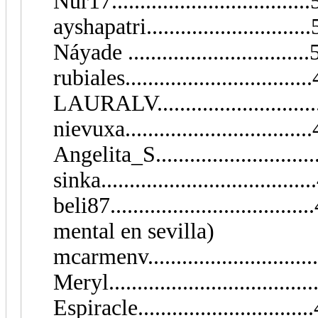
Nur17.................................
ayshapatri...........................
Náyade ..............................
rubiales................................
LAURALV............................
nievuxa................................
Angelita_S.......................
sinka...............................
beli87............................
mental en sevilla)
mcarmenv............................
Meryl..................................
Espiracle........................