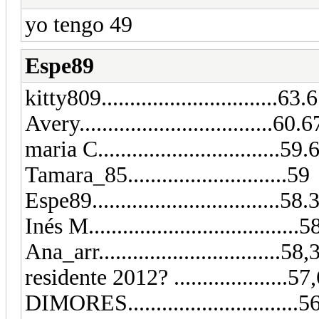
yo tengo 49
Espe89
kitty809...............................63.
Avery..................................60.6
maria C................................59.
Tamara_85............................59
Espe89.................................58.
Inés M.....................................
Ana_arr................................58,
residente 2012? ....................57
DIMORES..............................5