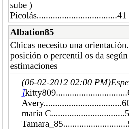
sube )
Picolás...................................41
Albation85
Chicas necesito una orientación.
posición o percentil os da según
estimaciones
(06-02-2012 02:00 PM)
Espe
]
kitty809.............................
Avery..................................
maria C...............................
Tamara_85...........................