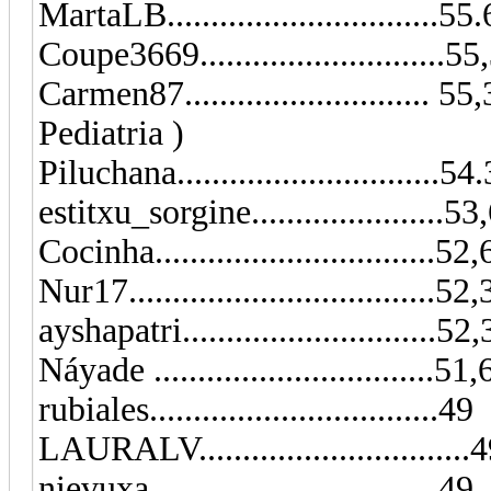
MartaLB...............................55
Coupe3669..........................
Carmen87...........................
Pediatria )
Piluchana...........................
estitxu_sorgine......................53
Cocinha..............................
Nur17...................................52
ayshapatri.............................52
Náyade ................................51
rubiales.................................49
LAURALV...............................
nievuxa.................................49