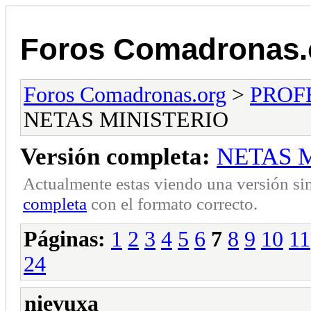
Foros Comadronas.
Foros Comadronas.org
>
PROF
NETAS MINISTERIO
Versión completa:
NETAS 
Actualmente estas viendo una versión si
completa
con el formato correcto.
Páginas:
1
2
3
4
5
6
7
8
9
10
11
24
nievuxa