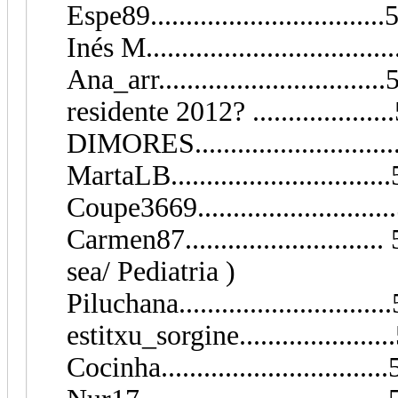
Espe89................................
Inés M.................................
Ana_arr...............................
residente 2012? ...................
DIMORES...........................
MartaLB.............................
Coupe3669.......................
Carmen87........................
sea/ Pediatria )
Piluchana.......................
estitxu_sorgine....................
Cocinha..........................