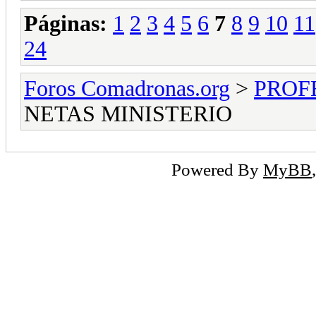
Páginas:
1
2
3
4
5
6
7
8
9
10
11
24
Foros Comadronas.org
>
PROF
NETAS MINISTERIO
Powered By
MyBB