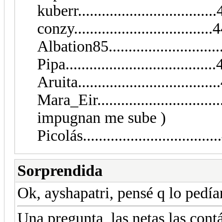
kuberr..................................
conzy..................................
Albation85.......................
Pipa....................................
Aruita..................................
Mara_Eir...........................
impugnan me sube )
Picolás.................................
Sorprendida
Ok, ayshapatri, pensé q lo pedía
Una pregunta, las netas las contá