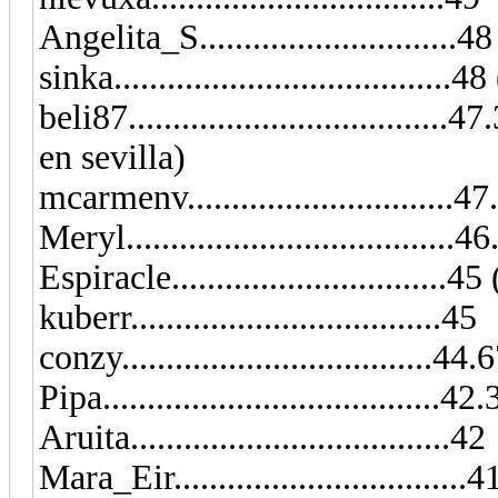
Angelita_S...........................
sinka...................................
beli87...............................
en sevilla)
mcarmenv..............................4
Meryl.....................................4
Espiracle............................
kuberr...................................45
conzy...................................44.
Pipa......................................42
Aruita....................................42
Mara_Eir.............................