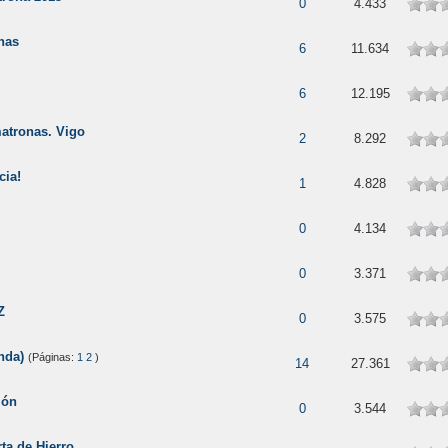
0
4.433
nas
6
11.634
6
12.195
matronas. Vigo
2
8.292
cia!
1
4.828
0
4.134
0
3.371
Z
0
3.575
nda)
(Páginas:
1
2
)
14
27.361
lón
0
3.544
ta de Hierro