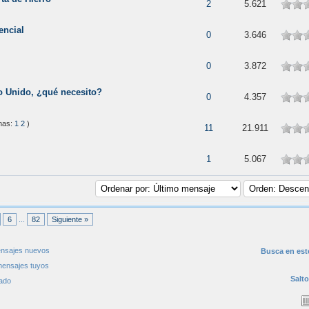
2
5.621
encial
0
3.646
0
3.872
o Unido, ¿qué necesito?
0
4.357
nas:
1
2
)
11
21.911
1
5.067
6
...
82
Siguiente »
nsajes nuevos
Busca en est
ensajes tuyos
Salto
ado