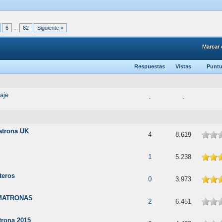
6
...
82
Siguiente »
Marcar 
Respuestas
Vistas
Puntu
aje
-
-
matrona UK
4
8.619
e 5
1
5.238
teros
e 5
0
3.973
 MATRONAS
2
6.451
trona 2015