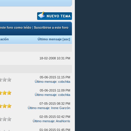
este foro como leído
|
Suscribirse a este foro
ación
Último mensaje
[
asc
]
18-02-2008 10:31 PM
05-06-2015 11:15 PM
Último mensaje
:
cobchita
05-06-2015 11:09 PM
Último mensaje
:
cobchita
07-05-2015 08:32 PM
Último mensaje
:
Irene Garzón
02-05-2015 02:42 PM
Último mensaje
:
AnaNorris
01-04-2015 01:45 PM