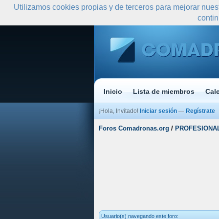
Utilizamos cookies propias y de terceros para mejorar nues
conti
Inicio
Lista de miembros
Cal
¡Hola, Invitado!
Iniciar sesión
—
Regístrate
Foros Comadronas.org
/
PROFESIONA
Usuario(s) navegando este foro: