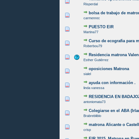
0 voto(s) - Media 0 de 5
1
2
3
4
5
Risperdal
bolsa de trabajo de matro
0 voto(s) - Media 0 de 5
1
2
3
4
5
carmenrec
PUESTO EIR
0 voto(s) - Media 0 de 5
1
2
3
4
5
Martina77
Curso de ecografia para 
0 voto(s) - Media 0 de 5
1
2
3
4
5
Roberbou79
Residencia matrona Valen
0 voto(s) - Media 0 de 5
1
2
3
4
5
Esther Gutiérrez
oposiciones Matrona
0 voto(s) - Media 0 de 5
1
2
3
4
5
sialel
ayuda con información .
0 voto(s) - Media 0 de 5
1
2
3
4
5
linda vanessa
RESIDENCIA EN BADAJO
0 voto(s) - Media 0 de 5
1
2
3
4
5
antoniomata73
Colegiarse en el ABA (Irla
0 voto(s) - Media 0 de 5
1
2
3
4
5
Brabrebliblo
matrona Alicante o Castel
0 voto(s) - Media 0 de 5
1
2
3
4
5
crisp
EIR 2015. Matrona en Puer