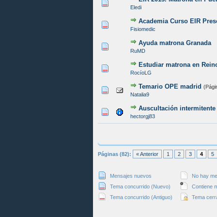
0 voto(s) - Media 0 de 5
1
2
3
4
5
Eledi
Academia Curso EIR Pres
0 voto(s) - Media 0 de 5
1
2
3
4
5
Fisiomedic
Ayuda matrona Granada
0 voto(s) - Media 0 de 5
1
2
3
4
5
RuMD
Estudiar matrona en Rein
0 voto(s) - Media 0 de 5
1
2
3
4
5
RocíoLG
Temario OPE madrid
(Pági
0 voto(s) - Media 0 de 5
1
2
3
4
5
Natalia9
Auscultación intermitente
0 voto(s) - Media 0 de 5
1
2
3
4
5
hectorgj83
Páginas (82):
« Anterior
1
2
3
4
5
Mensajes nuevos
No hay me
Tema concurrido (Nuevo)
Contiene m
Tema concurrido (Antiguo)
Tema cerr