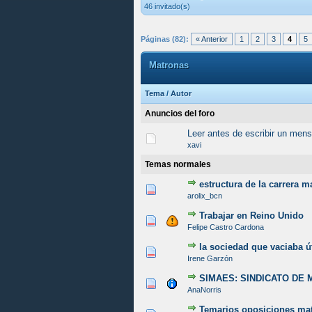
46 invitado(s)
Páginas (82):
« Anterior
1
2
3
4
5
Matronas
Tema
/
Autor
Anuncios del foro
Leer antes de escribir un mens
xavi
Temas normales
estructura de la carrera 
0 voto(s) - Media 0 de 5
1
2
3
4
5
arolix_bcn
Trabajar en Reino Unido
1 voto(s) - Media 5 d
1
2
3
4
5
Felipe Castro Cardona
la sociedad que vaciaba ú
1 voto(s) - Media 5 d
1
2
3
4
5
Irene Garzón
SIMAES: SINDICATO DE
0 voto(s) - Media 0 de 5
1
2
3
4
5
AnaNorris
Temarios oposiciones ma