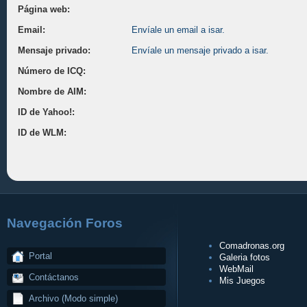
Página web:
Email:
Envíale un email a isar.
Mensaje privado:
Envíale un mensaje privado a isar.
Número de ICQ:
Nombre de AIM:
ID de Yahoo!:
ID de WLM:
Navegación Foros
Comadronas.org
Portal
Galeria fotos
WebMail
Contáctanos
Mis Juegos
Archivo (Modo simple)