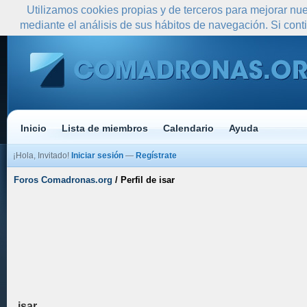
Utilizamos cookies propias y de terceros para mejorar nue
mediante el análisis de sus hábitos de navegación. Si co
Inicio
Lista de miembros
Calendario
Ayuda
¡Hola, Invitado!
Iniciar sesión
—
Regístrate
Foros Comadronas.org
/
Perfil de isar
isar