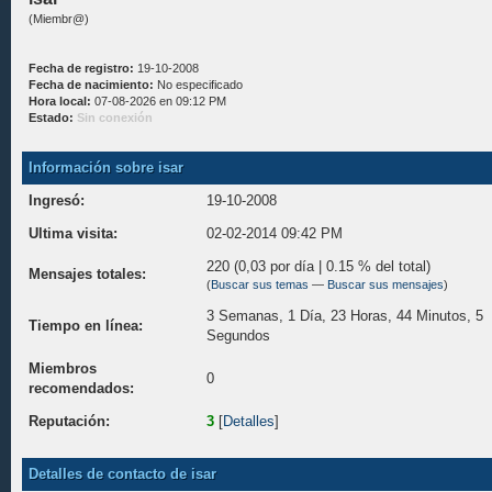
(Miembr@)
Fecha de registro:
19-10-2008
Fecha de nacimiento:
No especificado
Hora local:
07-08-2026 en 09:12 PM
Estado:
Sin conexión
Información sobre isar
Ingresó:
19-10-2008
Ultima visita:
02-02-2014 09:42 PM
220 (0,03 por día | 0.15 % del total)
Mensajes totales:
(
Buscar sus temas
—
Buscar sus mensajes
)
3 Semanas, 1 Día, 23 Horas, 44 Minutos, 5
Tiempo en línea:
Segundos
Miembros
0
recomendados:
Reputación:
3
[
Detalles
]
Detalles de contacto de isar