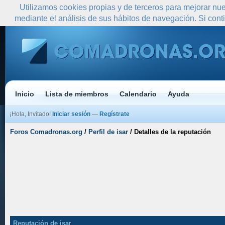
Utilizamos cookies propias y de terceros para mejorar nue
mediante el análisis de sus hábitos de navegación. Si co
Inicio
Lista de miembros
Calendario
Ayuda
¡Hola, Invitado!
Iniciar sesión
—
Regístrate
Foros Comadronas.org
/
Perfil de isar
/
Detalles de la reputación
Reputación de isar