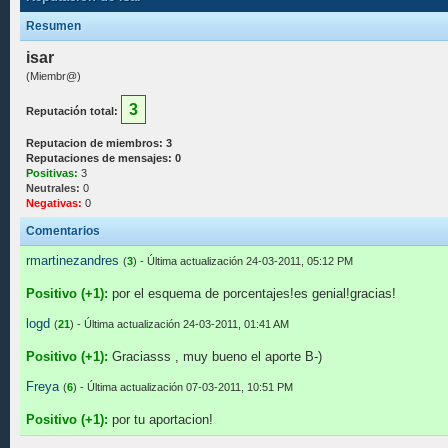
Resumen
isar
(Miembr@)
3
Reputación total:
Reputacion de miembros: 3
Reputaciones de mensajes: 0
Positivas:
3
Neutrales:
0
Negativas:
0
Comentarios
rmartinezandres
(
3
) - Última actualización 24-03-2011, 05:12 PM
Positivo (+1):
por el esquema de porcentajes!es genial!gracias!
logd
(
21
) - Última actualización 24-03-2011, 01:41 AM
Positivo (+1):
Graciasss , muy bueno el aporte B-)
Freya
(
6
) - Última actualización 07-03-2011, 10:51 PM
Positivo (+1):
por tu aportacion!