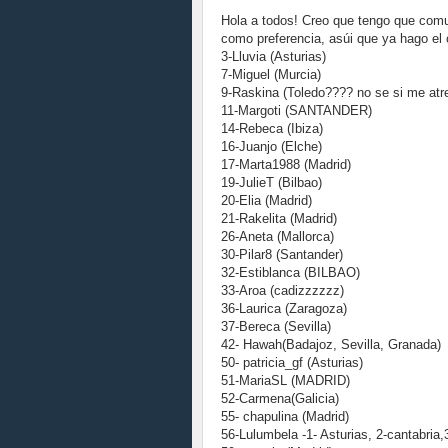
Hola a todos! Creo que tengo que comu
como preferencia, asúi que ya hago el 
3-Lluvia (Asturias)
7-Miguel (Murcia)
9-Raskina (Toledo???? no se si me atre
11-Margoti (SANTANDER)
14-Rebeca (Ibiza)
16-Juanjo (Elche)
17-Marta1988 (Madrid)
19-JulieT (Bilbao)
20-Elia (Madrid)
21-Rakelita (Madrid)
26-Aneta (Mallorca)
30-Pilar8 (Santander)
32-Estiblanca (BILBAO)
33-Aroa (cadizzzzzz)
36-Laurica (Zaragoza)
37-Bereca (Sevilla)
42- Hawah(Badajoz, Sevilla, Granada)
50- patricia_gf (Asturias)
51-MariaSL (MADRID)
52-Carmena(Galicia)
55- chapulina (Madrid)
56-Lulumbela -1- Asturias, 2-cantabria,3