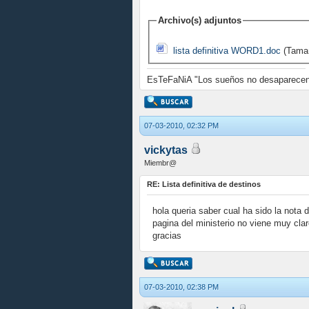
Archivo(s) adjuntos
lista definitiva WORD1.doc
(Tamañ
EsTeFaNiA "Los sueños no desaparecen 
07-03-2010, 02:32 PM
vickytas
Miembr@
RE: Lista definitiva de destinos
hola queria saber cual ha sido la nota
pagina del ministerio no viene muy cla
gracias
07-03-2010, 02:38 PM