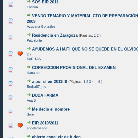
SOS EIR 2011
0 voto(s) - Media 0 de 5
1
2
3
4
5
Lilianilla
VENDO TEMARIO Y MATERIAL CTO DE PREPARACIÓN
0 voto(s) - Media 0 de 5
1
2
3
4
5
2009
Azucena González
Residencia en Zaragoza
(Páginas:
1
2
)
0 voto(s) - Media 0 de 5
1
2
3
4
5
Patcebrita
AYUDEMOS A HAITI QUE NO SE QUEDE EN EL OLVID
0 voto(s) - Media 0 de 5
1
2
3
4
5
2
)
SARITAS
CORRECCION PROVISIONAL DEL EXAMEN
0 voto(s) - Media 0 de 5
1
2
3
4
5
diana.ap
a por el eir 2011!!!!
(Páginas:
1
2
3
4
...
9
)
0 voto(s) - Media 0 de 5
1
2
3
4
5
Brujita87_mc
DUDA FARMA
0 voto(s) - Media 0 de 5
1
2
3
4
5
Ana B
Me decis el nombre
0 voto(s) - Media 0 de 5
1
2
3
4
5
Sure
EIR 2010/2011
0 voto(s) - Media 0 de 5
1
2
3
4
5
angelarosado
abierto canal eir de fuden