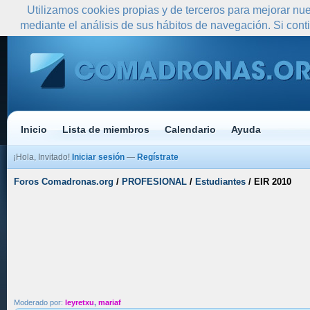
Utilizamos cookies propias y de terceros para mejorar nue
mediante el análisis de sus hábitos de navegación. Si co
Inicio
Lista de miembros
Calendario
Ayuda
¡Hola, Invitado!
Iniciar sesión
—
Regístrate
Foros Comadronas.org
/
PROFESIONAL
/
Estudiantes
/
EIR 2010
Moderado por:
leyretxu
,
mariaf