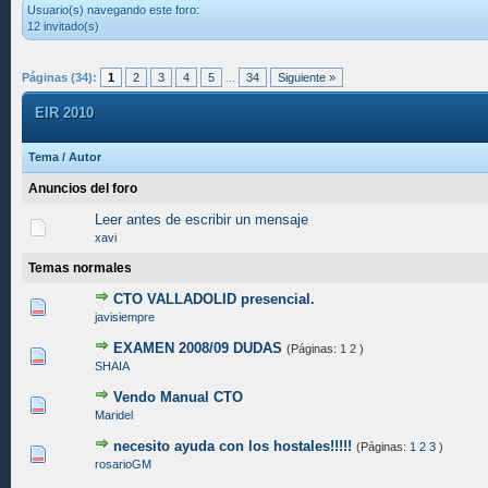
Usuario(s) navegando este foro:
12 invitado(s)
Páginas (34):
1
2
3
4
5
...
34
Siguiente »
EIR 2010
Tema
/
Autor
Anuncios del foro
Leer antes de escribir un mensaje
xavi
Temas normales
CTO VALLADOLID presencial.
0 voto(s) - Media 0 de 5
1
2
3
4
5
javisiempre
EXAMEN 2008/09 DUDAS
(Páginas:
1
2
)
0 voto(s) - Media 0 de 5
1
2
3
4
5
SHAIA
Vendo Manual CTO
0 voto(s) - Media 0 de 5
1
2
3
4
5
Maridel
necesito ayuda con los hostales!!!!!
(Páginas:
1
2
3
)
0 voto(s) - Media 0 de 5
1
2
3
4
5
rosarioGM