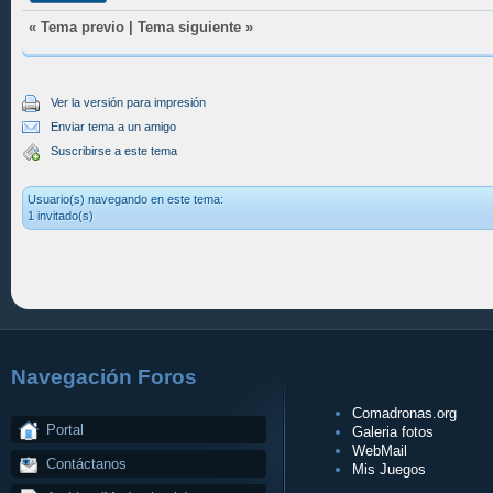
«
Tema previo
|
Tema siguiente
»
Ver la versión para impresión
Enviar tema a un amigo
Suscribirse a este tema
Usuario(s) navegando en este tema:
1 invitado(s)
Navegación Foros
Comadronas.org
Portal
Galeria fotos
WebMail
Contáctanos
Mis Juegos