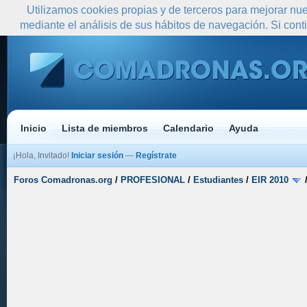
Utilizamos cookies propias y de terceros para mejorar nue
mediante el análisis de sus hábitos de navegación. Si co
Inicio
Lista de miembros
Calendario
Ayuda
¡Hola, Invitado!
Iniciar sesión
—
Regístrate
Foros Comadronas.org
/
PROFESIONAL
/
Estudiantes
/
EIR 2010