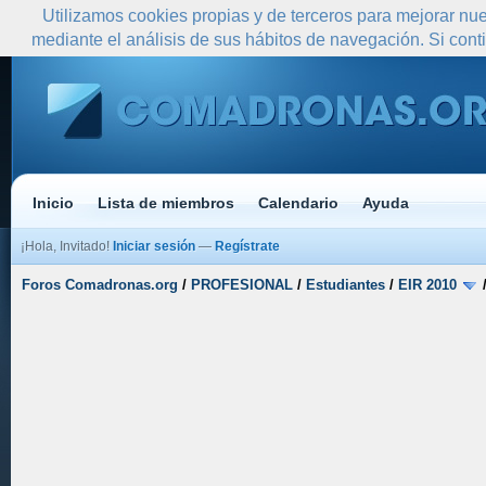
Utilizamos cookies propias y de terceros para mejorar nue
mediante el análisis de sus hábitos de navegación. Si co
Inicio
Lista de miembros
Calendario
Ayuda
¡Hola, Invitado!
Iniciar sesión
—
Regístrate
Foros Comadronas.org
/
PROFESIONAL
/
Estudiantes
/
EIR 2010