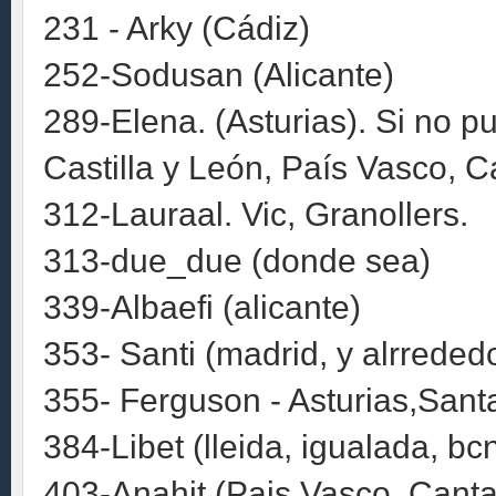
231 - Arky (Cádiz)
252-Sodusan (Alicante)
289-Elena. (Asturias). Si no pue
Castilla y León, País Vasco, Ca
312-Lauraal. Vic, Granollers.
313-due_due (donde sea)
339-Albaefi (alicante)
353- Santi (madrid, y alrreded
355- Ferguson - Asturias,Sant
384-Libet (lleida, igualada, b
403-Anahit (Pais Vasco, Canta