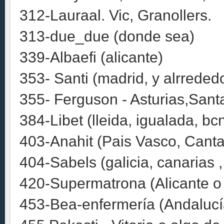
312-Lauraal. Vic, Granollers.
313-due_due (donde sea)
339-Albaefi (alicante)
353- Santi (madrid, y alrreded
355- Ferguson - Asturias,Sant
384-Libet (lleida, igualada, b
403-Anahit (Pais Vasco, Canta
404-Sabels (galicia, canarias ,
420-Supermatrona (Alicante o
453-Bea-enfermería (Andalucía