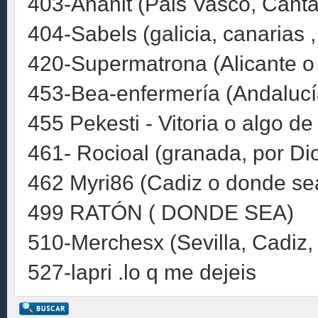
403-Anahit (Pais Vasco, Canta
404-Sabels (galicia, canarias ,
420-Supermatrona (Alicante o
453-Bea-enfermería (Andalucía
455 Pekesti - Vitoria o algo d
461- Rocioal (granada, por Dio
462 Myri86 (Cadiz o donde se
499 RATÓN ( DONDE SEA)
510-Merchesx (Sevilla, Cadiz
527-lapri .lo q me dejeis