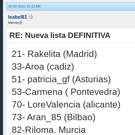
19-03-2010, 01:13 AM
Isabel81
Miembr@
RE: Nueva lista DEFINITIVA
21- Rakelita (Madrid)
33-Aroa (cadiz)
51- patricia_gf (Asturias)
53-Carmena ( Pontevedra)
70- LoreValencia (alicante)
73- Aran_85 (Bilbao)
82-Riloma. Murcia