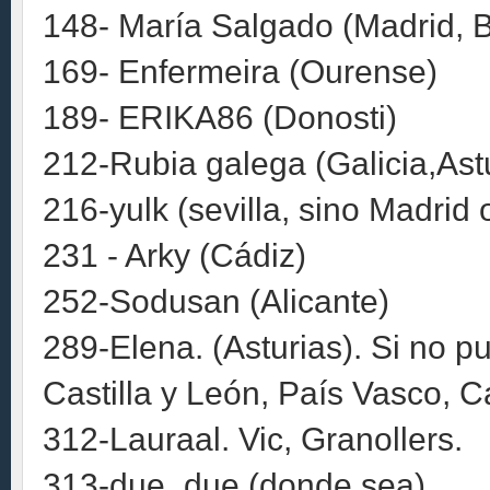
148- María Salgado (Madrid, 
169- Enfermeira (Ourense)
189- ERIKA86 (Donosti)
212-Rubia galega (Galicia,Ast
216-yulk (sevilla, sino Madrid
231 - Arky (Cádiz)
252-Sodusan (Alicante)
289-Elena. (Asturias). Si no pue
Castilla y León, País Vasco, Ca
312-Lauraal. Vic, Granollers.
313-due_due (donde sea)