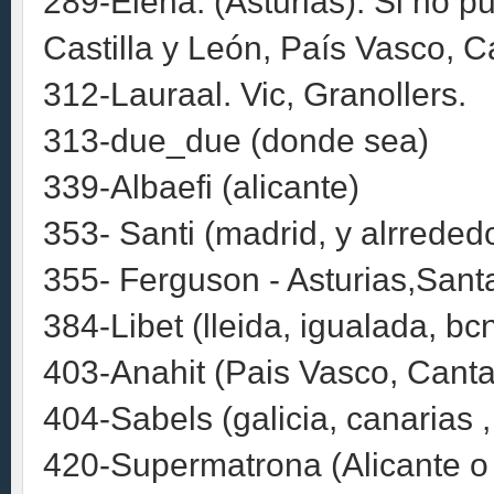
289-Elena. (Asturias). Si no pue
Castilla y León, País Vasco, Ca
312-Lauraal. Vic, Granollers.
313-due_due (donde sea)
339-Albaefi (alicante)
353- Santi (madrid, y alrreded
355- Ferguson - Asturias,Sant
384-Libet (lleida, igualada, b
403-Anahit (Pais Vasco, Canta
404-Sabels (galicia, canarias ,
420-Supermatrona (Alicante o