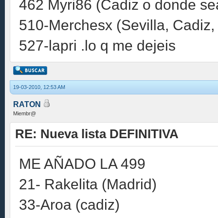
462 Myri86 (Cadiz o donde se
510-Merchesx (Sevilla, Cadiz
527-lapri .lo q me dejeis
19-03-2010, 12:53 AM
RATON
Miembr@
RE: Nueva lista DEFINITIVA
ME AÑADO LA 499
21- Rakelita (Madrid)
33-Aroa (cadiz)