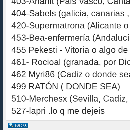
403-Anahit (Pais Vasco, Canta
404-Sabels (galicia, canarias ,
420-Supermatrona (Alicante o
453-Bea-enfermería (Andalucía
455 Pekesti - Vitoria o algo d
461- Rocioal (granada, por Dio
462 Myri86 (Cadiz o donde se
499 RATÓN ( DONDE SEA)
510-Merchesx (Sevilla, Cadiz
527-lapri .lo q me dejeis