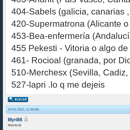
404-Sabels (galicia, canarias ,
420-Supermatrona (Alicante o
453-Bea-enfermería (Andalucía
455 Pekesti - Vitoria o algo d
461- Rocioal (granada, por Dio
510-Merchesx (Sevilla, Cadiz
527-lapri .lo q me dejeis
19-03-2010, 12:48 AM
Myri86
Miembr@