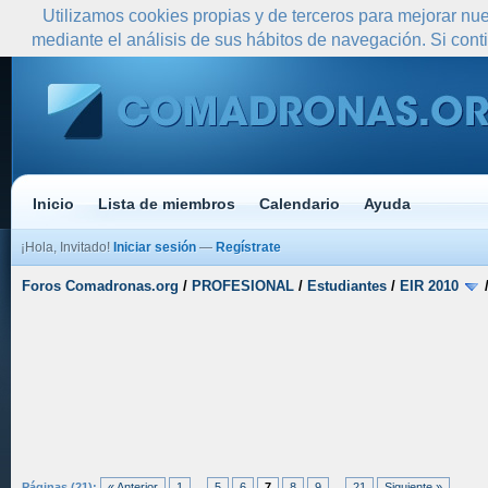
Utilizamos cookies propias y de terceros para mejorar nue
mediante el análisis de sus hábitos de navegación. Si co
Inicio
Lista de miembros
Calendario
Ayuda
¡Hola, Invitado!
Iniciar sesión
—
Regístrate
Foros Comadronas.org
/
PROFESIONAL
/
Estudiantes
/
EIR 2010
Páginas (21):
« Anterior
1
...
5
6
7
8
9
...
21
Siguiente »