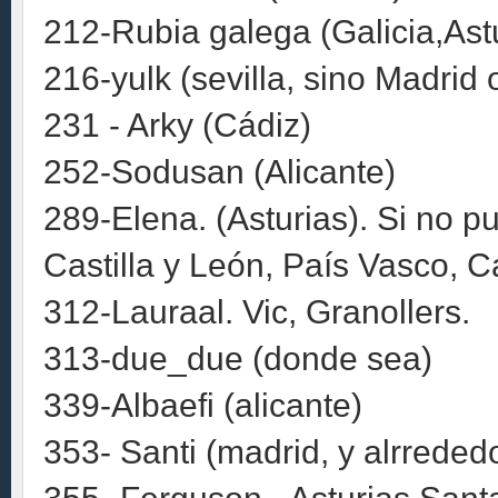
212-Rubia galega (Galicia,Ast
216-yulk (sevilla, sino Madrid
231 - Arky (Cádiz)
252-Sodusan (Alicante)
289-Elena. (Asturias). Si no pue
Castilla y León, País Vasco, Ca
312-Lauraal. Vic, Granollers.
313-due_due (donde sea)
339-Albaefi (alicante)
353- Santi (madrid, y alrreded