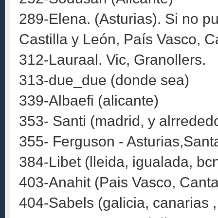
289-Elena. (Asturias). Si no pue
Castilla y León, País Vasco, Ca
312-Lauraal. Vic, Granollers.
313-due_due (donde sea)
339-Albaefi (alicante)
353- Santi (madrid, y alrreded
355- Ferguson - Asturias,Sant
384-Libet (lleida, igualada, b
403-Anahit (Pais Vasco, Canta
404-Sabels (galicia, canarias ,