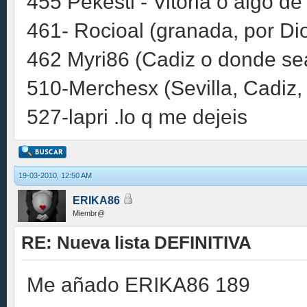
455 Pekesti - Vitoria o algo d
461- Rocioal (granada, por Dio
462 Myri86 (Cadiz o donde se
510-Merchesx (Sevilla, Cadiz
527-lapri .lo q me dejeis
19-03-2010, 12:50 AM
ERIKA86
Miembr@
RE: Nueva lista DEFINITIVA
Me añado ERIKA86 189