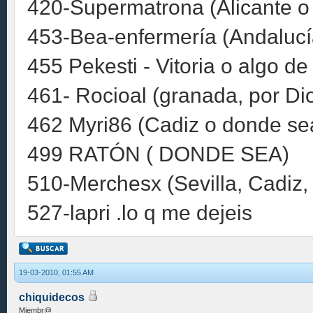
420-Supermatrona (Alicante o
453-Bea-enfermería (Andalucía
455 Pekesti - Vitoria o algo d
461- Rocioal (granada, por Dio
462 Myri86 (Cadiz o donde se
499 RATÓN ( DONDE SEA)
510-Merchesx (Sevilla, Cadiz
527-lapri .lo q me dejeis
19-03-2010, 01:55 AM
chiquidecos
Miembr@