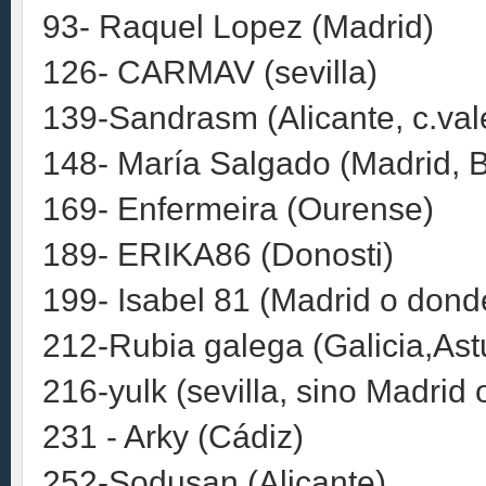
93- Raquel Lopez (Madrid)
126- CARMAV (sevilla)
139-Sandrasm (Alicante, c.val
148- María Salgado (Madrid, 
169- Enfermeira (Ourense)
189- ERIKA86 (Donosti)
199- Isabel 81 (Madrid o dond
212-Rubia galega (Galicia,Ast
216-yulk (sevilla, sino Madrid
231 - Arky (Cádiz)
252-Sodusan (Alicante)