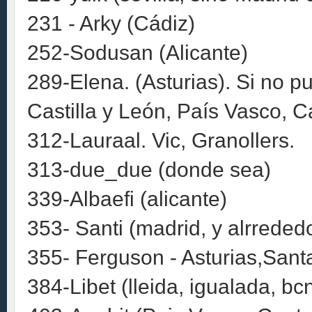
231 - Arky (Cádiz)
252-Sodusan (Alicante)
289-Elena. (Asturias). Si no pue
Castilla y León, País Vasco, Ca
312-Lauraal. Vic, Granollers.
313-due_due (donde sea)
339-Albaefi (alicante)
353- Santi (madrid, y alrreded
355- Ferguson - Asturias,Sant
384-Libet (lleida, igualada, b