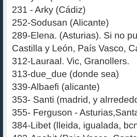
231 - Arky (Cádiz)
252-Sodusan (Alicante)
289-Elena. (Asturias). Si no pue
Castilla y León, País Vasco, Ca
312-Lauraal. Vic, Granollers.
313-due_due (donde sea)
339-Albaefi (alicante)
353- Santi (madrid, y alrreded
355- Ferguson - Asturias,Sant
384-Libet (lleida, igualada, b