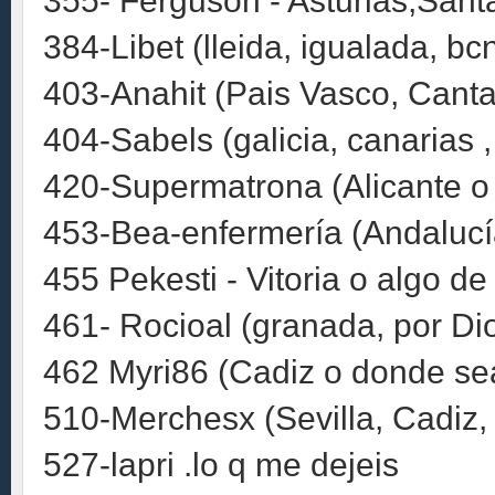
355- Ferguson - Asturias,Sant
384-Libet (lleida, igualada, b
403-Anahit (Pais Vasco, Canta
404-Sabels (galicia, canarias ,
420-Supermatrona (Alicante o
453-Bea-enfermería (Andalucía
455 Pekesti - Vitoria o algo d
461- Rocioal (granada, por Dio
462 Myri86 (Cadiz o donde se
510-Merchesx (Sevilla, Cadiz
527-lapri .lo q me dejeis