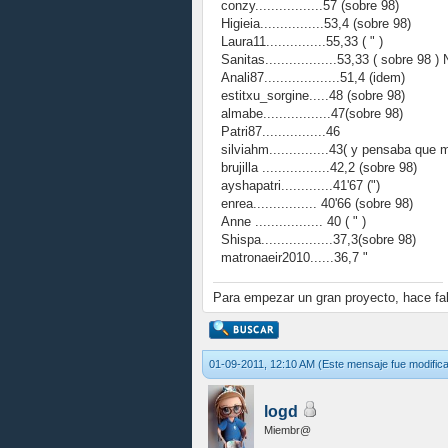
conzy.................57 (sobre 98)
Higieia................53,4 (sobre 98)
Laura11...............55,33 ( " )
Sanitas..................53,33 ( sobre 98 
Anali87...................51,4 (idem)
estitxu_sorgine.....48 (sobre 98)
almabe.................47(sobre 98)
Patri87................46
silviahm...............43( y pensaba que 
brujilla .................42,2 (sobre 98)
ayshapatri.............41'67 (")
enrea................ 40'66 (sobre 98)
Anne ................. 40 ( " )
Shispa..................37,3(sobre 98)
matronaeir2010......36,7 "
Para empezar un gran proyecto, hace falt
01-09-2011, 12:10 AM
(Este mensaje fue modific
logd
Miembr@