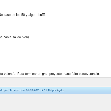
) No paso de los 50 y algo....bufff.
me había salido bien)
a valentía. Para terminar un gran proyecto, hace falta perseverancia.
ado por última vez en: 01-09-2011 12:12 AM por
logd
.)