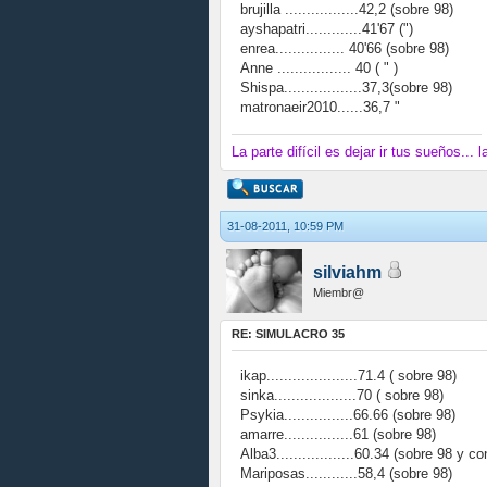
brujilla .................42,2 (sobre 98)
ayshapatri.............41'67 (")
enrea................ 40'66 (sobre 98)
Anne ................. 40 ( " )
Shispa..................37,3(sobre 98)
matronaeir2010......36,7 "
La parte difícil es dejar ir tus sueños... 
31-08-2011, 10:59 PM
silviahm
Miembr@
RE: SIMULACRO 35
ikap.....................71.4 ( sobre 98)
sinka...................70 ( sobre 98)
Psykia................66.66 (sobre 98)
amarre................61 (sobre 98)
Alba3..................60.34 (sobre 98 y co
Mariposas............58,4 (sobre 98)