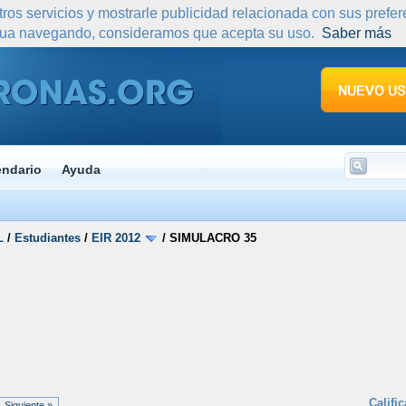
tros servicios y mostrarle publicidad relacionada con sus prefe
nua navegando, consideramos que acepta su uso.
Saber más
endario
Ayuda
L
/
Estudiantes
/
EIR 2012
/
SIMULACRO 35
Califi
Siguiente »