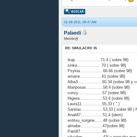
01-09-2011, 08:47 AM
Palaedi
Miembr@
RE: SIMULACRO 35
ikap.....................71.4 ( sobre 98)
sinka....................70 ( sobre 98)
Psykia...................66.66 (sobre 98)
amarre..................61 (sobre 98)
Alba3....................60.34 (sobre 98 y c
Mariposas..............58,4 (sobre 98)
conzy....................57 (sobre 98)
Higieia...................53,4 (sobre 98)
Laura11.................55,33 ( " )
Sanitas..................53,33 ( sobre 98 
Anali87..................51,4 (idem)
estitxu_sorgine.......48 (sobre 98)
almabe..................47(sobre 98)
Patri87..................46
silviahm.................43( y pensaba qu