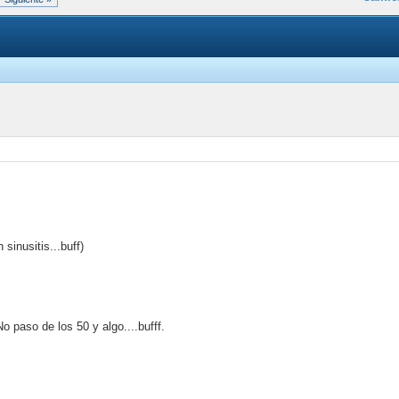
n sinusitis...buff)
) No paso de los 50 y algo....bufff.