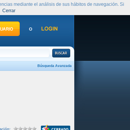
rencias mediante el análisis de sus hábitos de navegación. Si
Cerrar
Búsqueda Avanzada
cación: