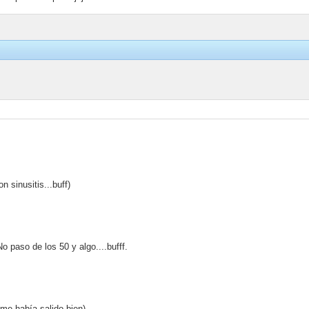
on sinusitis...buff)
) No paso de los 50 y algo....bufff.
e me había salido bien)