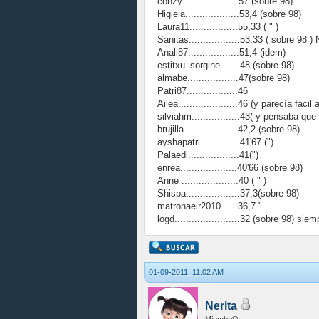
conzy....................57 (sobre 98)
Higieia...................53,4 (sobre 98)
Laura11.................55,33 ( " )
Sanitas..................53,33 ( sobre 98 
Anali87..................51,4 (idem)
estitxu_sorgine.......48 (sobre 98)
almabe..................47(sobre 98)
Patri87..................46
Ailea.....................46 (y parecía fácil a
silviahm.................43( y pensaba qu
brujilla ..................42,2 (sobre 98)
ayshapatri..............41'67 (")
Palaedi..................41(")
enrea....................40'66 (sobre 98)
Anne ....................40 ( " )
Shispa...................37,3(sobre 98)
matronaeir2010......36,7 "
logd.......................32 (sobre 98) sie
01-09-2011, 11:02 AM
Nerita