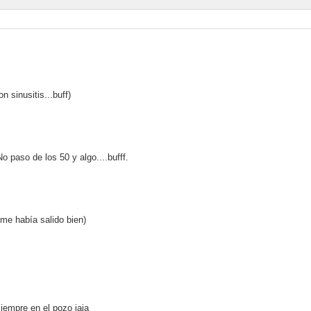
on sinusitis...buff)
) No paso de los 50 y algo....bufff.
e me había salido bien)
iempre en el pozo jaja