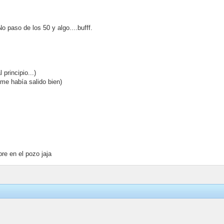
) No paso de los 50 y algo....bufff.
l principio...)
e me había salido bien)
mpre en el pozo jaja