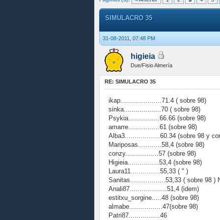
SIMULACRO 35
31-08-2011, 07:48 PM
higieia
Due/Fisio Almería
RE: SIMULACRO 35
ikap.....................71.4 ( sobre 98)
sinka...................70 ( sobre 98)
Psykia................66.66 (sobre 98)
amarre................61 (sobre 98)
Alba3..................60.34 (sobre 98 y co
Mariposas............58,4 (sobre 98)
conzy.................57 (sobre 98)
Higieia................53,4 (sobre 98)
Laura11...............55,33 ( " )
Sanitas..................53,33 ( sobre 98 
Anali87...................51,4 (idem)
estitxu_sorgine.....48 (sobre 98)
almabe.................47(sobre 98)
Patri87................46