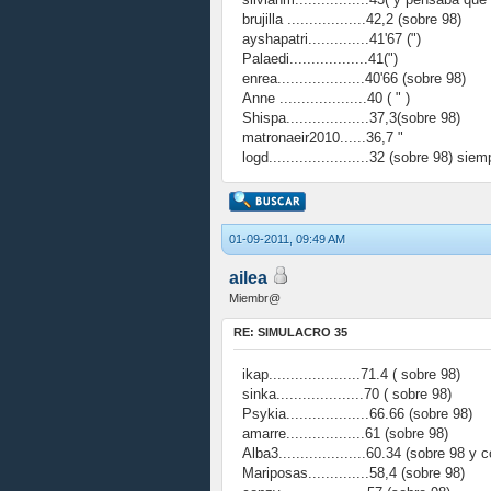
brujilla ..................42,2 (sobre 98)
ayshapatri..............41'67 (")
Palaedi..................41(")
enrea....................40'66 (sobre 98)
Anne ....................40 ( " )
Shispa...................37,3(sobre 98)
matronaeir2010......36,7 "
logd.......................32 (sobre 98) sie
01-09-2011, 09:49 AM
ailea
Miembr@
RE: SIMULACRO 35
ikap.....................71.4 ( sobre 98)
sinka....................70 ( sobre 98)
Psykia...................66.66 (sobre 98)
amarre..................61 (sobre 98)
Alba3....................60.34 (sobre 98 y c
Mariposas..............58,4 (sobre 98)