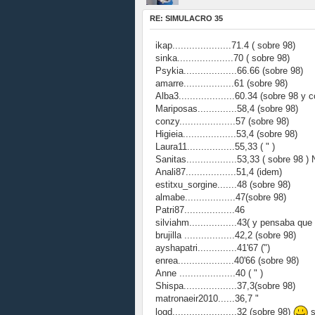
RE: SIMULACRO 35
ikap.....................71.4 ( sobre 98)
sinka....................70 ( sobre 98)
Psykia...................66.66 (sobre 98)
amarre..................61 (sobre 98)
Alba3....................60.34 (sobre 98 y c
Mariposas..............58,4 (sobre 98)
conzy....................57 (sobre 98)
Higieia...................53,4 (sobre 98)
Laura11.................55,33 ( " )
Sanitas..................53,33 ( sobre 98 
Anali87..................51,4 (idem)
estitxu_sorgine.......48 (sobre 98)
almabe..................47(sobre 98)
Patri87..................46
silviahm.................43( y pensaba qu
brujilla ..................42,2 (sobre 98)
ayshapatri..............41'67 (")
enrea....................40'66 (sobre 98)
Anne ....................40 ( " )
Shispa...................37,3(sobre 98)
matronaeir2010......36,7 "
logd.......................32 (sobre 98)
s