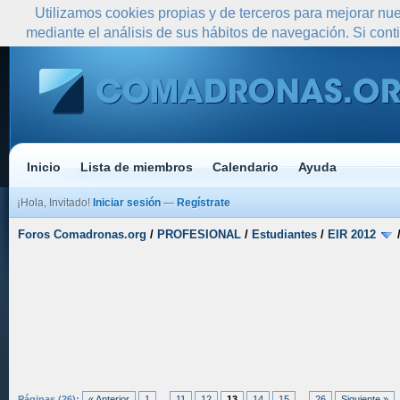
Utilizamos cookies propias y de terceros para mejorar nue
mediante el análisis de sus hábitos de navegación. Si co
Inicio
Lista de miembros
Calendario
Ayuda
¡Hola, Invitado!
Iniciar sesión
—
Regístrate
Foros Comadronas.org
/
PROFESIONAL
/
Estudiantes
/
EIR 2012
Páginas (26):
« Anterior
1
...
11
12
13
14
15
...
26
Siguiente »