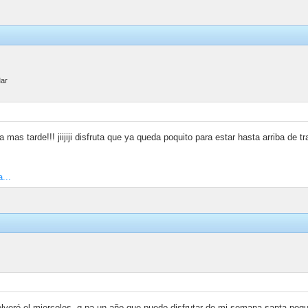
Mar
a mas tarde!!! jiijiji disfruta que ya queda poquito para estar hasta arriba de 
...
olveré el miercoles, q pa un año que puedo disfrutar de mi semana santa poq