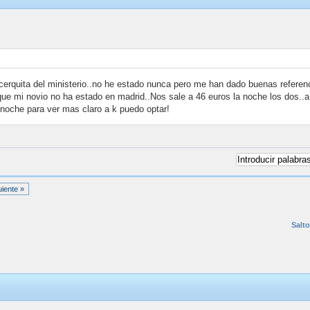
 cerquita del ministerio..no he estado nunca pero me han dado buenas refere
que mi novio no ha estado en madrid..Nos sale a 46 euros la noche los dos..a 
a noche para ver mas claro a k puedo optar!
uiente »
Salto