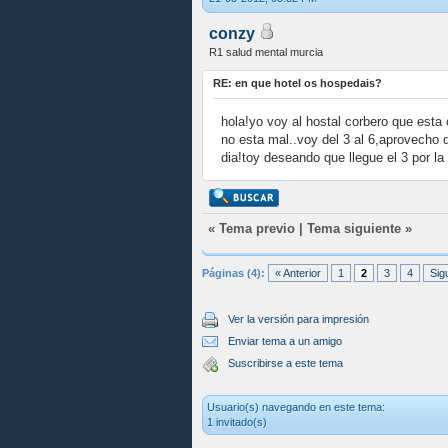
conzy
R1 salud mental murcia
RE: en que hotel os hospedais?
hola!yo voy al hostal corbero que esta
no esta mal..voy del 3 al 6,aprovecho 
dia!toy deseando que llegue el 3 por l
«
Tema previo
|
Tema siguiente
»
Páginas (4):
« Anterior
1
2
3
4
Sig
Ver la versión para impresión
Enviar tema a un amigo
Suscribirse a este tema
Usuario(s) navegando en este tema:
1 invitado(s)