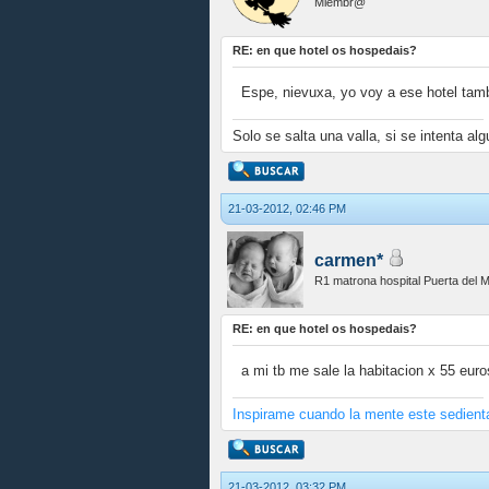
Miembr@
RE: en que hotel os hospedais?
Espe, nievuxa, yo voy a ese hotel tambi
Solo se salta una valla, si se intenta alg
21-03-2012, 02:46 PM
carmen*
R1 matrona hospital Puerta del 
RE: en que hotel os hospedais?
a mi tb me sale la habitacion x 55 euro
Inspirame cuando la mente este sedienta
21-03-2012, 03:32 PM