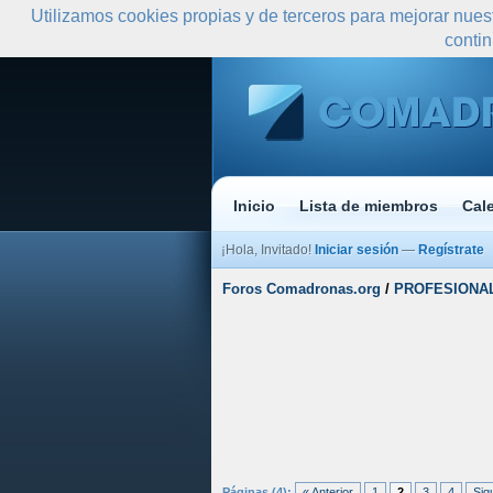
Utilizamos cookies propias y de terceros para mejorar nues
conti
Inicio
Lista de miembros
Cal
¡Hola, Invitado!
Iniciar sesión
—
Regístrate
Foros Comadronas.org
/
PROFESIONA
Media
Páginas (4):
« Anterior
1
2
3
4
Sig