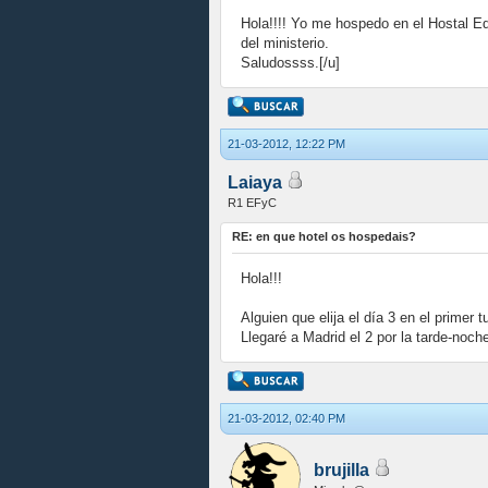
Hola!!!! Yo me hospedo en el Hostal Edr
del ministerio.
Saludossss.[/u]
21-03-2012, 12:22 PM
Laiaya
R1 EFyC
RE: en que hotel os hospedais?
Hola!!!
Alguien que elija el día 3 en el primer 
Llegaré a Madrid el 2 por la tarde-noch
21-03-2012, 02:40 PM
brujilla