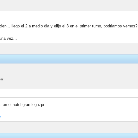
en... llego el 2 a medio dia y elijo el 3 en el primer turno, podriamos vernos
una vez...
Mar
s en el hotel gran legazpi
...