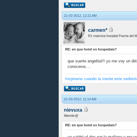
21-03-2012, 12:21 AM
carmen*
R1 matrona hospital Puerta del 
RE: en que hotel os hospedais?
que suerte angelita!!! yo me voy un diit
conoceros....
Inspirame cuando la mente este sedienta
21-03-2012, 11:14 AM
nievuxa
Miembr@
RE: en que hotel os hospedais?
yo saldré el dos por la mañana y me v