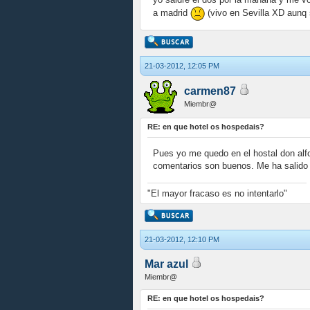
a madrid
(vivo en Sevilla XD aunq
21-03-2012, 12:05 PM
carmen87
Miembr@
RE: en que hotel os hospedais?
Pues yo me quedo en el hostal don alfo
comentarios son buenos. Me ha salido l
"El mayor fracaso es no intentarlo"
21-03-2012, 12:10 PM
Mar azul
Miembr@
RE: en que hotel os hospedais?