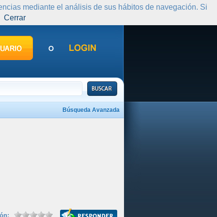
rencias mediante el análisis de sus hábitos de navegación. Si
Cerrar
Búsqueda Avanzada
ión: