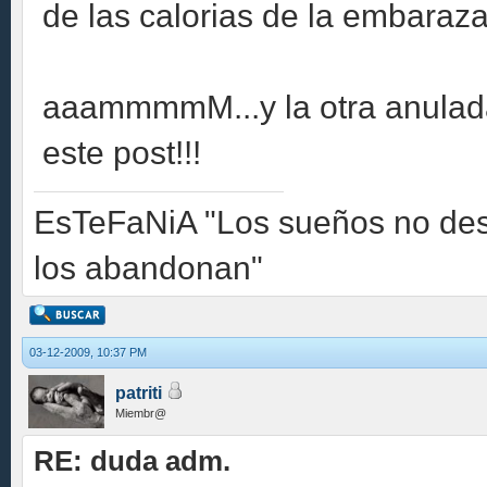
de las calorias de la embarazad
aaammmmM...y la otra anulada
este post!!!
EsTeFaNiA "Los sueños no des
los abandonan"
03-12-2009, 10:37 PM
patriti
Miembr@
RE: duda adm.