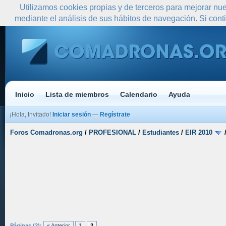
Utilizamos cookies propias y de terceros para mejorar nue
mediante el análisis de sus hábitos de navegación. Si co
Inicio
Lista de miembros
Calendario
Ayuda
¡Hola, Invitado!
Iniciar sesión
—
Regístrate
Foros Comadronas.org
/
PROFESIONAL
/
Estudiantes
/
EIR 2010
Páginas (2):
« Anterior
1
2