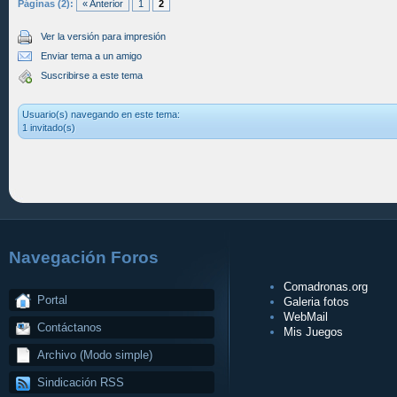
Páginas (2):
« Anterior
1
2
Ver la versión para impresión
Enviar tema a un amigo
Suscribirse a este tema
Usuario(s) navegando en este tema:
1 invitado(s)
Navegación Foros
Comadronas.org
Portal
Galeria fotos
WebMail
Contáctanos
Mis Juegos
Archivo (Modo simple)
Sindicación RSS