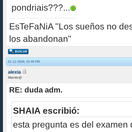
pondriais???...
EsTeFaNiA "Los sueños no des
los abandonan"
01-12-2009, 02:49 PM
alexia
Miembr@
RE: duda adm.
SHAIA escribió:
esta pregunta es del examen d