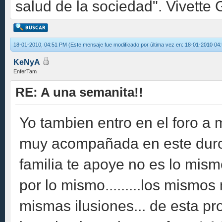
salud de la sociedad". Vivette 
18-01-2010, 04:51 PM
(Este mensaje fue modificado por última vez en: 18-01-2010 0
KeNyA
EnferTam
RE: A una semanita!!
Yo tambien entro en el foro a 
muy acompañada en este duro 
familia te apoye no es lo mis
por lo mismo.........los mismos
mismas ilusiones... de esta pr