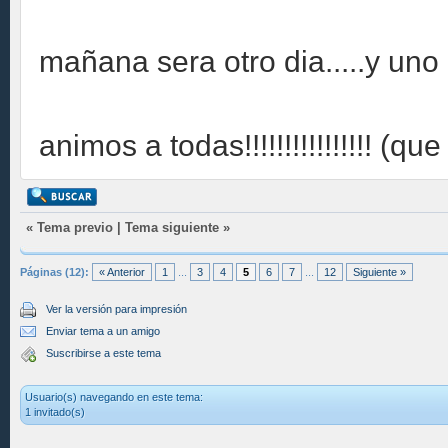
mañana sera otro dia.....y uno 
animos a todas!!!!!!!!!!!!!!!! 
«
Tema previo
|
Tema siguiente
»
Páginas (12):
« Anterior
1
...
3
4
5
6
7
...
12
Siguiente »
Ver la versión para impresión
Enviar tema a un amigo
Suscribirse a este tema
Usuario(s) navegando en este tema:
1 invitado(s)