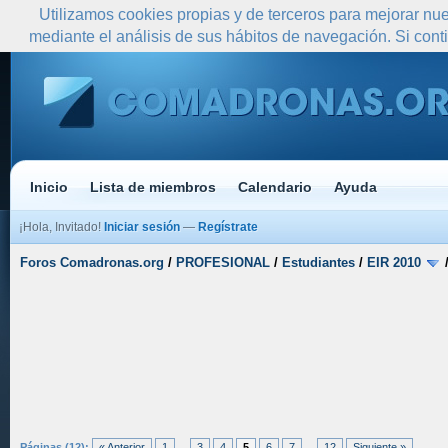
Utilizamos cookies propias y de terceros para mejorar nue
mediante el análisis de sus hábitos de navegación. Si co
Inicio
Lista de miembros
Calendario
Ayuda
¡Hola, Invitado!
Iniciar sesión
—
Regístrate
Foros Comadronas.org
/
PROFESIONAL
/
Estudiantes
/
EIR 2010
Páginas (12):
« Anterior
1
...
3
4
5
6
7
...
12
Siguiente »