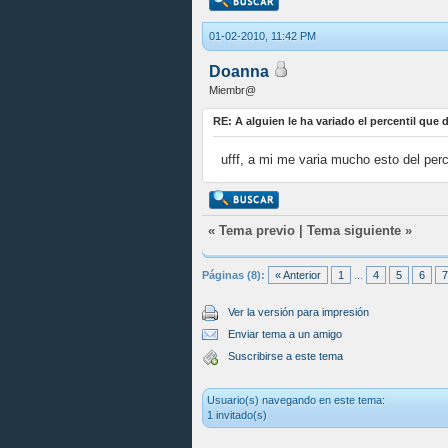
01-02-2010, 11:42 PM
Doanna
Miembr@
RE: A alguien le ha variado el percentil que
ufff, a mi me varia mucho esto del perce
«
Tema previo
|
Tema siguiente
»
Páginas (8):
« Anterior
1
...
4
5
6
7
Ver la versión para impresión
Enviar tema a un amigo
Suscribirse a este tema
Usuario(s) navegando en este tema:
1 invitado(s)