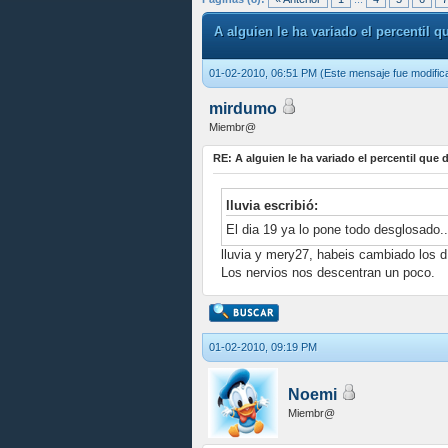
A alguien le ha variado el percentil 
01-02-2010, 06:51 PM
(Este mensaje fue modific
mirdumo
Miembr@
RE: A alguien le ha variado el percentil que
lluvia escribió:
El dia 19 ya lo pone todo desglosado..
lluvia y mery27, habeis cambiado los día
Los nervios nos descentran un poco.
01-02-2010, 09:19 PM
Noemi
Miembr@