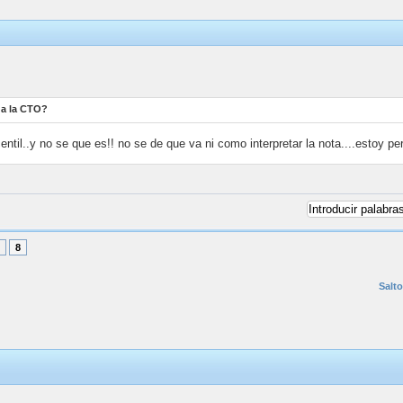
 da la CTO?
ntil..y no se que es!! no se de que va ni como interpretar la nota....estoy per
8
Salto