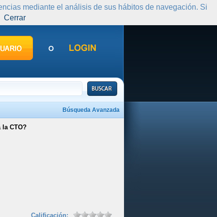
rencias mediante el análisis de sus hábitos de navegación. Si
Cerrar
Búsqueda Avanzada
a la CTO?
Calificación: