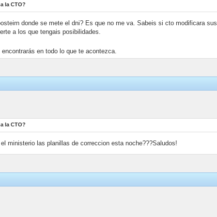
 da la CTO?
el posteirn donde se mete el dni? Es que no me va. Sabeis si cto modificara s
rte a los que tengais posibilidades.
o encontrarás en todo lo que te acontezca.
 da la CTO?
l ministerio las planillas de correccion esta noche???Saludos!