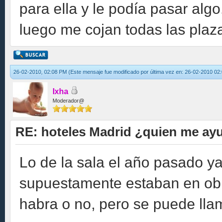
para ella y le podía pasar alg
luego me cojan todas las plazas
26-02-2010, 02:08 PM
(Este mensaje fue modificado por última vez en: 26-02-2010 0
Ixha
Moderador@
RE: hoteles Madrid ¿quien me ay
Lo de la sala el año pasado y
supuestamente estaban en obra
habra o no, pero se puede llam