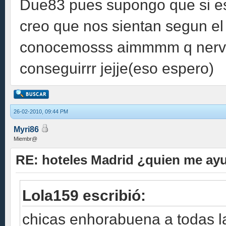
Due83 pues supongo que si e
creo que nos sientan segun e
conocemosss aimmmm q nervio
conseguirrr jejje(eso espero)
26-02-2010, 09:44 PM
Myri86
Miembr@
RE: hoteles Madrid ¿quien me ay
Lola159 escribió:
chicas enhorabuena a todas la