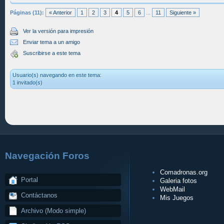
Páginas (11):
« Anterior
1
2
3
4
5
6
...
11
Siguiente »
Ver la versión para impresión
Enviar tema a un amigo
Suscribirse a este tema
Usuario(s) navegando en este tema:
1 invitado(s)
Navegación Foros
Comadronas.org
Portal
Galeria fotos
WebMail
Contáctanos
Mis Juegos
Archivo (Modo simple)