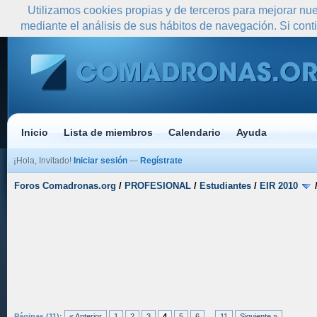
Utilizamos cookies propias y de terceros para mejorar nue
mediante el análisis de sus hábitos de navegación. Si co
Inicio
Lista de miembros
Calendario
Ayuda
¡Hola, Invitado!
Iniciar sesión
—
Regístrate
Foros Comadronas.org
/
PROFESIONAL
/
Estudiantes
/
EIR 2010
Páginas (11):
« Anterior
1
2
3
4
5
6
...
11
Siguiente »