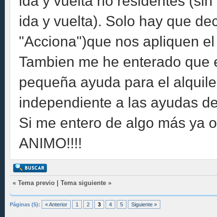
ida y vuelta no residentes (sin
ida y vuelta). Solo hay que dec
"Acciona")que nos apliquen el 
Tambien me he enterado que 
pequeña ayuda para el alquiler
independiente a las ayudas de
Si me entero de algo más ya 
ANIMO!!!!
«
Tema previo
|
Tema siguiente
»
Páginas (5):
« Anterior
1
2
3
4
5
Siguiente »