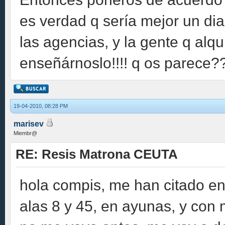
es verdad q sería mejor un di
las agencias, y la gente q alq
enseñárnoslo!!!! q os parece??
19-04-2010, 08:28 PM
marisev
Miembr@
RE: Resis Matrona CEUTA
hola compis, me han citado e
alas 8 y 45, en ayunas, y con