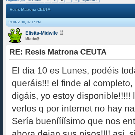
Resis Matrona CEUTA
19-04-2010, 02:17 PM
Elisita-Midwife
Miembr@
RE: Resis Matrona CEUTA
El dia 10 es Lunes, podéis t
queráis!!! el finde al completo
digáis, yo estoy disponible!!!!! l
verlos q por internet no hay nad
Sería bueníííísimo que nos en
ahora dejan sus pisos!!!! asi, 