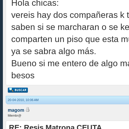
Hola chicas:
vereis hay dos compañeras k 
saben si se marcharan o se ked
comparten un piso que esta m
ya se sabra algo más.
Bueno si me entero de algo m
besos
20-04-2010, 10:06 AM
magom
Miembr@
RE: Resis Matrona CEUTA