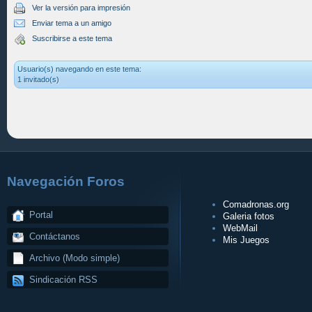
Ver la versión para impresión
Enviar tema a un amigo
Suscribirse a este tema
Usuario(s) navegando en este tema:
1 invitado(s)
Navegación Foros
Comadronas.org
Portal
Galeria fotos
WebMail
Contáctanos
Mis Juegos
Archivo (Modo simple)
Sindicación RSS