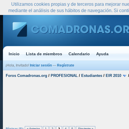
Utilizamos cookies propias y de terceros para mejorar nue
mediante el análisis de sus hábitos de navegación. Si co
Inicio
Lista de miembros
Calendario
Ayuda
¡Hola, Invitado!
Iniciar sesión
—
Regístrate
Foros Comadronas.org
/
PROFESIONAL
/
Estudiantes
/
EIR 2010
Páginas (5):
« Anterior
1
2
3
4
5
Siguiente »