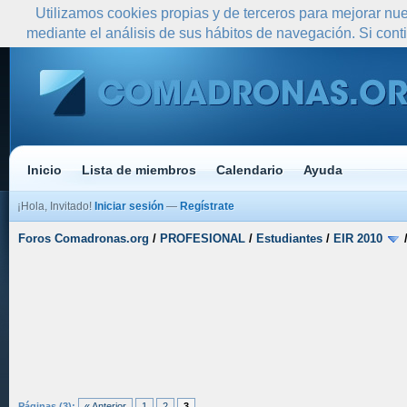
Utilizamos cookies propias y de terceros para mejorar nue
mediante el análisis de sus hábitos de navegación. Si co
Inicio
Lista de miembros
Calendario
Ayuda
¡Hola, Invitado!
Iniciar sesión
—
Regístrate
Foros Comadronas.org
/
PROFESIONAL
/
Estudiantes
/
EIR 2010
Páginas (3):
« Anterior
1
2
3