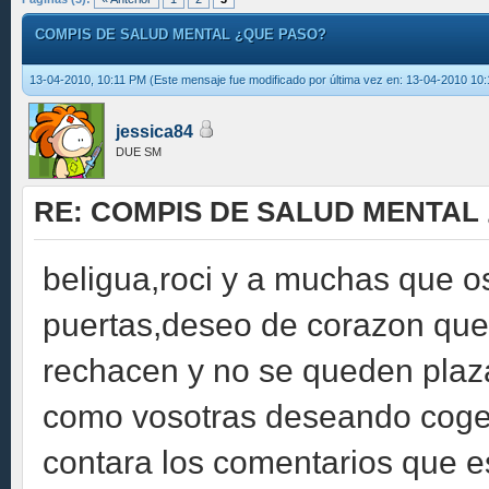
COMPIS DE SALUD MENTAL ¿QUE PASO?
13-04-2010, 10:11 PM
(Este mensaje fue modificado por última vez en: 13-04-2010 1
jessica84
DUE SM
RE: COMPIS DE SALUD MENTAL
beligua,roci y a muchas que o
puertas,deseo de corazon que 
rechacen y no se queden plaz
como vosotras deseando coger
contara los comentarios que 