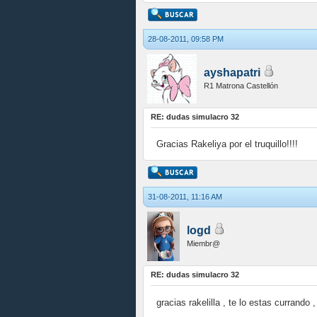
28-08-2011, 09:58 PM
ayshapatri
R1 Matrona Castellón
RE: dudas simulacro 32
Gracias Rakeliya por el truquillo!!!!
31-08-2011, 11:16 AM
logd
Miembr@
RE: dudas simulacro 32
gracias rakelilla , te lo estas currando