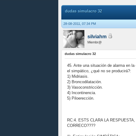
dudas simulacro 32
28-08-2011, 07:34 PM
silviahm
Miembr@
dudas simulacro 32
45. Ante una situación de alarma en l
el simpático, ¿qué no se producirá?:
1) Midriasis.
2) Broncodilatación.
3) Vasoconstricción.
4) Incontinencia.
5) Piloerección.
RC:4. ESTS CLARA LA RESPUESTA
CORRECO????