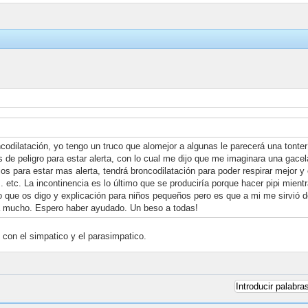
codilatación, yo tengo un truco que alomejor a algunas le parecerá una tonte
s de peligro para estar alerta, con lo cual me dijo que me imaginara una gace
jos para estar mas alerta, tendrá broncodilatación para poder respirar mejor 
. etc. La incontinencia es lo último que se produciría porque hacer pipi mien
 lo que os digo y explicación para niños pequeños pero es que a mi me sirvió
da mucho. Espero haber ayudado. Un beso a todas!
 con el simpatico y el parasimpatico.