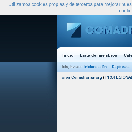
Utilizamos cookies propias y de terceros para mejorar nues
conti
Inicio
Lista de miembros
Cal
¡Hola, Invitado!
Iniciar sesión
—
Regístrate
Foros Comadronas.org
/
PROFESIONA
 0 Media