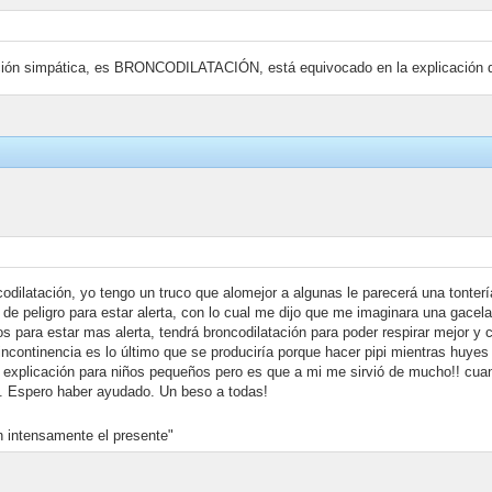
lación simpática, es BRONCODILATACIÓN, está equivocado en la explicación 
codilatación, yo tengo un truco que alomejor a algunas le parecerá una tonter
 de peligro para estar alerta, con lo cual me dijo que me imaginara una gacel
os para estar mas alerta, tendrá broncodilatación para poder respirar mejor 
incontinencia es lo último que se produciría porque hacer pipi mientras huyes
y explicación para niños pequeños pero es que a mi me sirvió de mucho!! cua
. Espero haber ayudado. Un beso a todas!
n intensamente el presente"