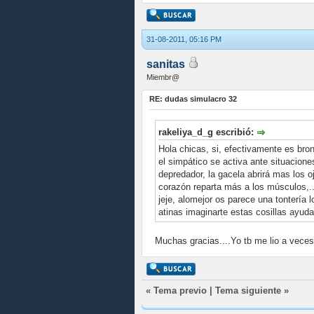
31-08-2011, 05:16 PM
sanitas
Miembr@
RE: dudas simulacro 32
rakeliya_d_g escribió:
Hola chicas, si, efectivamente es bron
el simpático se activa ante situacione
depredador, la gacela abrirá mas los o
corazón reparta más a los músculos,..
jeje, alomejor os parece una tontería
atinas imaginarte estas cosillas ayu
Muchas gracias....Yo tb me lio a veces
«
Tema previo
|
Tema siguiente
»