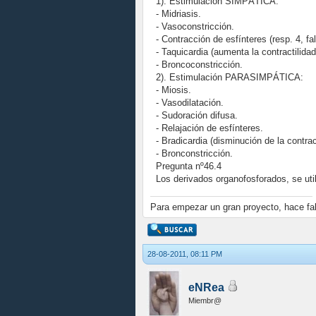
1). Estimulación SIMPÁTICA:
- Midriasis.
- Vasoconstricción.
- Contracción de esfínteres (resp. 4, fal
- Taquicardia (aumenta la contractilidad
- Broncoconstricción.
2). Estimulación PARASIMPÁTICA:
- Miosis.
- Vasodilatación.
- Sudoración difusa.
- Relajación de esfínteres.
- Bradicardia (disminución de la contract
- Bronconstricción.
Pregunta nº46.4
Los derivados organofosforados, se uti
Para empezar un gran proyecto, hace falt
28-08-2011, 08:11 PM
eNRea
Miembr@