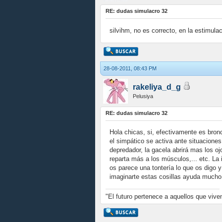
RE: dudas simulacro 32
silvihm, no es correcto, en la estimu
28-08-2011, 08:43 PM
rakeliya_d_g
Pelusiya
RE: dudas simulacro 32
Hola chicas, si, efectivamente es bron
el simpático se activa ante situaciones
depredador, la gacela abrirá mas los oj
reparta más a los músculos,... etc. La 
os parece una tontería lo que os digo 
imaginarte estas cosillas ayuda mucho
"El futuro pertenece a aquellos que vive