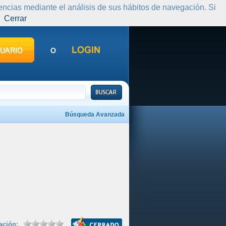
rencias mediante el análisis de sus hábitos de navegación. Si
Cerrar
Búsqueda Avanzada
cación: