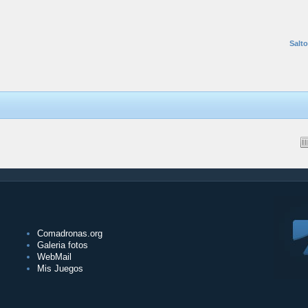
Salto
Comadronas.org
Galeria fotos
WebMail
Mis Juegos