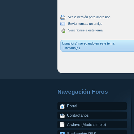
Ver la versión para impresión
Enviar tema a un amigo
Suscribirse a este tema
Usuario(s) navegando en este tema:
1 invitado(s)
Navegación Foros
Portal
Contáctanos
Archivo (Modo simple)
Sindicación RSS