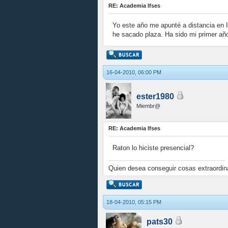
RE: Academia Ifses
Yo este año me apunté a distancia en I
he sacado plaza. Ha sido mi primer año
16-04-2010, 06:00 PM
ester1980
Miembr@
RE: Academia Ifses
Raton lo hiciste presencial?
Quien desea conseguir cosas extraordina
18-04-2010, 05:15 PM
pats30