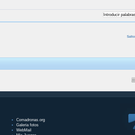
Salto
Comadronas.org
Galeria fotos
WebMail