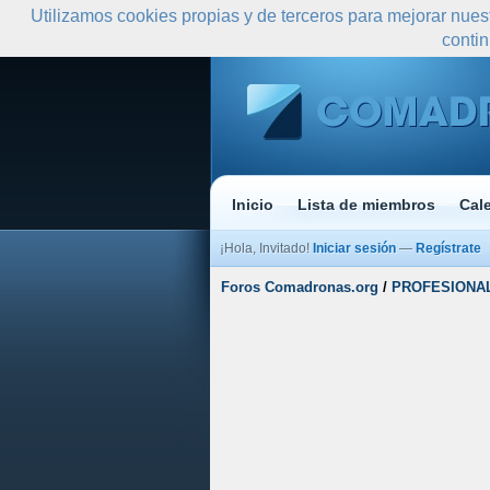
Utilizamos cookies propias y de terceros para mejorar nues
conti
Inicio
Lista de miembros
Cal
¡Hola, Invitado!
Iniciar sesión
—
Regístrate
Foros Comadronas.org
/
PROFESIONA
0 votos - 0 Media
1
2
3
4
5