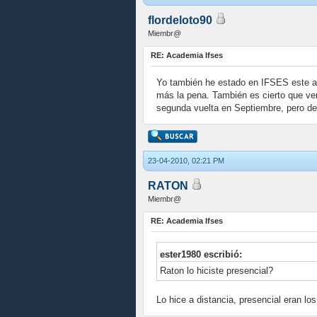
flordeloto90
Miembr@
RE: Academia Ifses
Yo también he estado en IFSES este añ
más la pena. También es cierto que ve
segunda vuelta en Septiembre, pero de
23-04-2010, 02:21 PM
RATON
Miembr@
RE: Academia Ifses
ester1980 escribió:
Raton lo hiciste presencial?
Lo hice a distancia, presencial eran lo