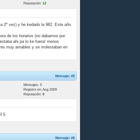
Reputación:
12
(la 2º vez) y he kedado la 982. Este año
hora de los horarios (no dabamos por
 estaba ahi pa lo ke fuera! menos
esores muy amables y se molestaban en
Mensaje:
#5
Mensajes: 5
Registro en: Aug 2009
Reputación:
0
R 5
Mensaje:
#6