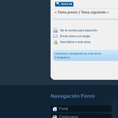
«
Tema previo
|
Tema siguiente
»
Ver la versión para impresión
Enviar tema a un amigo
Suscribirse a este tema
Usuario(s) navegando en este tema:
1 invitado(s)
Navegación Foros
Portal
Contáctanos