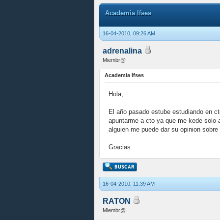
Academia Ifses
16-04-2010, 09:26 AM
adrenalina
Miembr@
Academia Ifses
Hola,
El año pasado estube estudiando en cto
apuntarme a cto ya que me kede solo a 
alguien me puede dar su opinion sobre 
Gracias
16-04-2010, 11:39 AM
RATON
Miembr@