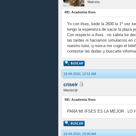
Matrona
RE: Academia Ifses
Yo con ifses, kede la 2600 la 1º vez ke
tengo la esperanza de sacar la plaza je
Con respecto a ifses...no sabria ke de
las tardes ni haciamos simulacros en c
nuestro tutor, q nunca me cogio el tel
contestar las dudas y buscarte informa
19-04-2010, 12:51 AM
criseir
Miembr@
RE: Academia Ifses
PARA MI IFSES ES LA MEJOR . LO
19-04-2010, 10:00 AM