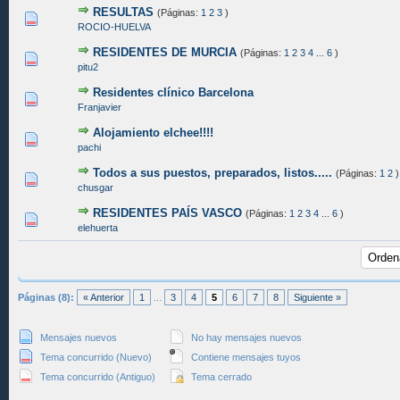
RESULTAS
(Páginas:
1
2
3
)
0 voto(s) - Media 0 de 5
1
2
3
4
5
ROCIO-HUELVA
RESIDENTES DE MURCIA
(Páginas:
1
2
3
4
...
6
)
0 voto(s) - Media 0 de 5
1
2
3
4
5
pitu2
Residentes clínico Barcelona
0 voto(s) - Media 0 de 5
1
2
3
4
5
Franjavier
Alojamiento elchee!!!!
0 voto(s) - Media 0 de 5
1
2
3
4
5
pachi
Todos a sus puestos, preparados, listos.....
(Páginas:
1
2
)
0 voto(s) - Media 0 de 5
1
2
3
4
5
chusgar
RESIDENTES PAÍS VASCO
(Páginas:
1
2
3
4
...
6
)
0 voto(s) - Media 0 de 5
1
2
3
4
5
elehuerta
Páginas (8):
« Anterior
1
...
3
4
5
6
7
8
Siguiente »
Mensajes nuevos
No hay mensajes nuevos
Tema concurrido (Nuevo)
Contiene mensajes tuyos
Tema concurrido (Antiguo)
Tema cerrado