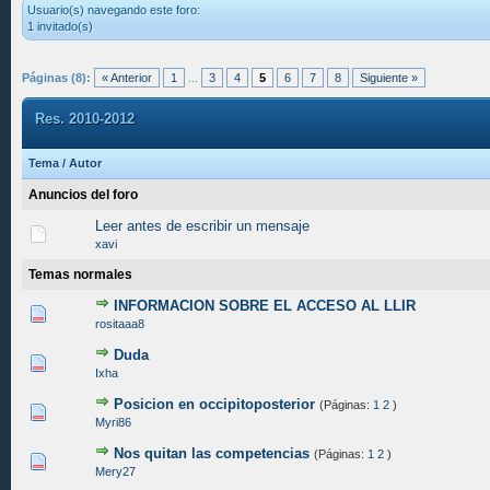
Usuario(s) navegando este foro:
1 invitado(s)
Páginas (8):
« Anterior
1
...
3
4
5
6
7
8
Siguiente »
Res. 2010-2012
Tema
/
Autor
Anuncios del foro
Leer antes de escribir un mensaje
xavi
Temas normales
INFORMACION SOBRE EL ACCESO AL LLIR
0 voto(s) - Media 0 de 5
1
2
3
4
5
rositaaa8
Duda
0 voto(s) - Media 0 de 5
1
2
3
4
5
Ixha
Posicion en occipitoposterior
(Páginas:
1
2
)
0 voto(s) - Media 0 de 5
1
2
3
4
5
Myri86
Nos quitan las competencias
(Páginas:
1
2
)
0 voto(s) - Media 0 de 5
1
2
3
4
5
Mery27