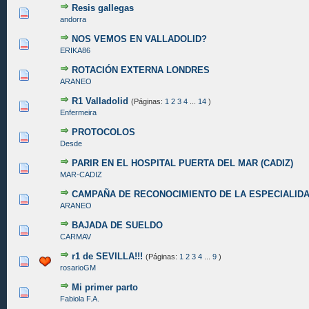
Resis gallegas
0 voto(s) - Media 0 de 5
1
2
3
4
5
andorra
NOS VEMOS EN VALLADOLID?
0 voto(s) - Media 0 de 5
1
2
3
4
5
ERIKA86
ROTACIÓN EXTERNA LONDRES
0 voto(s) - Media 0 de 5
1
2
3
4
5
ARANEO
R1 Valladolid
(Páginas:
1
2
3
4
...
14
)
0 voto(s) - Media 0 de 5
1
2
3
4
5
Enfermeira
PROTOCOLOS
0 voto(s) - Media 0 de 5
1
2
3
4
5
Desde
PARIR EN EL HOSPITAL PUERTA DEL MAR (CADIZ)
0 voto(s) - Media 0 de 5
1
2
3
4
5
MAR-CADIZ
CAMPAÑA DE RECONOCIMIENTO DE LA ESPECIALID
0 voto(s) - Media 0 de 5
1
2
3
4
5
ARANEO
BAJADA DE SUELDO
0 voto(s) - Media 0 de 5
1
2
3
4
5
CARMAV
r1 de SEVILLA!!!
(Páginas:
1
2
3
4
...
9
)
0 voto(s) - Media 0 de 5
1
2
3
4
5
rosarioGM
Mi primer parto
0 voto(s) - Media 0 de 5
1
2
3
4
5
Fabiola F.A.