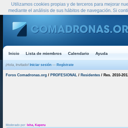
Utilizamos cookies propias y de terceros para mejorar nue
mediante el análisis de sus hábitos de navegación. Si co
Inicio
Lista de miembros
Calendario
Ayuda
¡Hola, Invitado!
Iniciar sesión
—
Regístrate
Foros Comadronas.org
/
PROFESIONAL
/
Residentes
/
Res. 2010-201
Moderado por:
Ixha
,
Kaperu