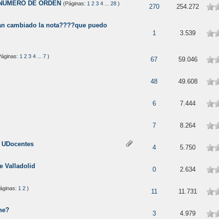
 NUMERO DE ORDEN
(Páginas:
1
2
3
4
...
28
)
270
254.272
an cambiado la nota????que puedo
1
3.539
Páginas:
1
2
3
4
...
7
)
67
59.046
48
49.608
6
7.444
7
8.264
n UDocentes
4
5.750
e Valladolid
0
2.634
áginas:
1
2
)
11
11.731
ne?
3
4.979