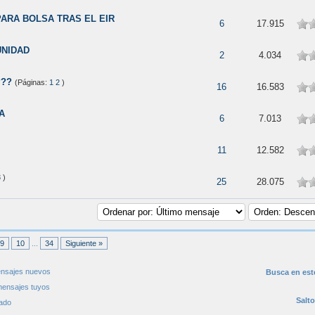
ARA BOLSA TRAS EL EIR
6
17.915
UNIDAD
2
4.034
???
(Páginas:
1
2
)
16
16.583
A
6
7.013
11
12.582
3
)
25
28.075
9
10
...
34
Siguiente »
nsajes nuevos
Busca en est
ensajes tuyos
Salto
ado