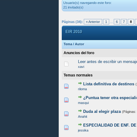
Usuario(s) navegando este foro:
21 invitado(s)
Páginas (34):
« Anterior
1
...
6
7
8
EIR 2010
Tema
/
Autor
Anuncios del foro
Leer antes de escribir un mensaj
xavi
Temas normales
Lista definitiva de destinos
0 voto(s) - Media 0 de 5
1
2
3
4
5
riloma
¿Puntua tener otra especial
0 voto(s) - Media 0 de 5
1
2
3
4
5
masqui
Duda al elegir plaza
(Páginas:
0 voto(s) - Media 0 de 5
1
2
3
4
5
Anahit
ESPECIALIDAD DE ENF. D
0 voto(s) - Media 0 de 5
1
2
3
4
5
jessika