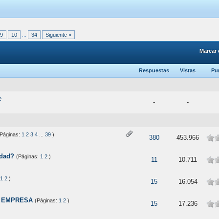
9
10
...
34
Siguiente »
Marcar 
Respuestas
Vistas
Pu
e
-
-
(Páginas:
1
2
3
4
...
39
)
380
453.966
idad?
(Páginas:
1
2
)
11
10.711
1
2
)
15
16.054
E EMPRESA
(Páginas:
1
2
)
15
17.236