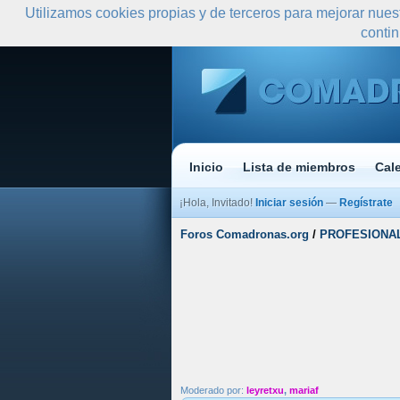
Utilizamos cookies propias y de terceros para mejorar nues
conti
Inicio
Lista de miembros
Cal
¡Hola, Invitado!
Iniciar sesión
—
Regístrate
Foros Comadronas.org
/
PROFESIONA
Moderado por:
leyretxu
,
mariaf