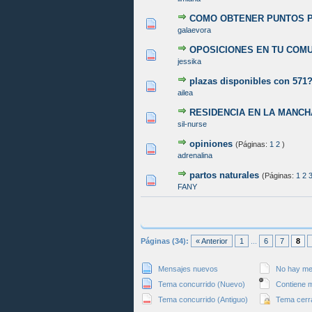
COMO OBTENER PUNTOS P
0 voto(s) - Media 0 de 5
1
2
3
4
5
galaevora
OPOSICIONES EN TU COM
0 voto(s) - Media 0 de 5
1
2
3
4
5
jessika
plazas disponibles con 571
0 voto(s) - Media 0 de 5
1
2
3
4
5
ailea
RESIDENCIA EN LA MANCH
0 voto(s) - Media 0 de 5
1
2
3
4
5
sil-nurse
opiniones
(Páginas:
1
2
)
0 voto(s) - Media 0 de 5
1
2
3
4
5
adrenalina
partos naturales
(Páginas:
1
2
0 voto(s) - Media 0 de 5
1
2
3
4
5
FANY
Páginas (34):
« Anterior
1
...
6
7
8
Mensajes nuevos
No hay me
Tema concurrido (Nuevo)
Contiene m
Tema concurrido (Antiguo)
Tema cerr