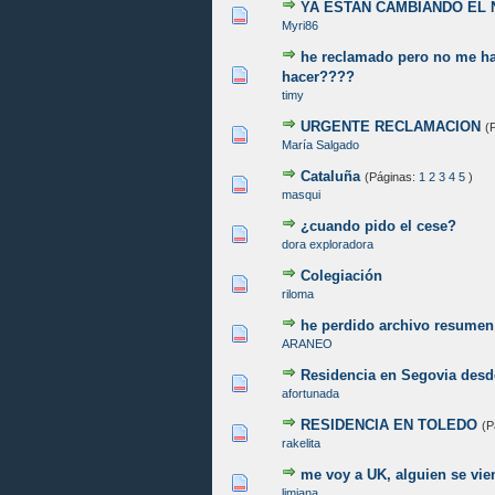
YA ESTAN CAMBIANDO EL
0 voto(s) - Media 0 de 5
1
2
3
4
5
Myri86
he reclamado pero no me h
0 voto(s) - Media 0 de 5
1
2
3
4
5
hacer????
timy
URGENTE RECLAMACION
(
0 voto(s) - Media 0 de 5
1
2
3
4
5
María Salgado
Cataluña
(Páginas:
1
2
3
4
5
)
0 voto(s) - Media 0 de 5
1
2
3
4
5
masqui
¿cuando pido el cese?
0 voto(s) - Media 0 de 5
1
2
3
4
5
dora exploradora
Colegiación
0 voto(s) - Media 0 de 5
1
2
3
4
5
riloma
he perdido archivo resume
0 voto(s) - Media 0 de 5
1
2
3
4
5
ARANEO
Residencia en Segovia desd
0 voto(s) - Media 0 de 5
1
2
3
4
5
afortunada
RESIDENCIA EN TOLEDO
(P
0 voto(s) - Media 0 de 5
1
2
3
4
5
rakelita
me voy a UK, alguien se vie
0 voto(s) - Media 0 de 5
1
2
3
4
5
limiana